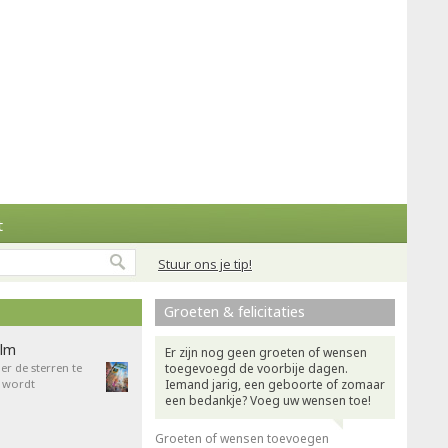
t
Stuur ons je tip!
Groeten & felicitaties
ilm
Er zijn nog geen groeten of wensen
r de sterren te
toegevoegd de voorbije dagen.
 wordt
Iemand jarig, een geboorte of zomaar
een bedankje? Voeg uw wensen toe!
Groeten of wensen toevoegen