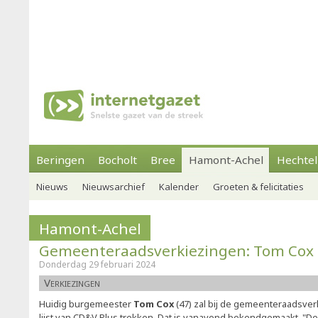
Beringen
Bocholt
Bree
Hamont-Achel
Hechtel
Nieuws
Nieuwsarchief
Kalender
Groeten & felicitaties
Hamont-Achel
Gemeenteraadsverkiezingen: Tom Cox 
Donderdag 29 februari 2024
Verkiezingen
Huidig burgemeester
Tom Cox
(47) zal bij de gemeenteraadsver
lijst van CD&V Plus trekken. Dat is vanavond bekendgemaakt. "D