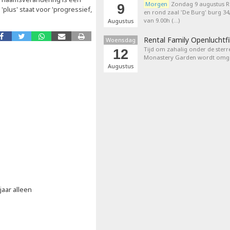
Morgen
Zondag 9 augustus 
9
lus' staat voor 'progressief,
en rond zaal 'De Burg' burg 3
van 9.00h (…)
Augustus
Rental Family Openluchtf
Woensdag
Tijd om zahalig onder de sterr
12
Monastery Garden wordt omget
Augustus
aar alleen