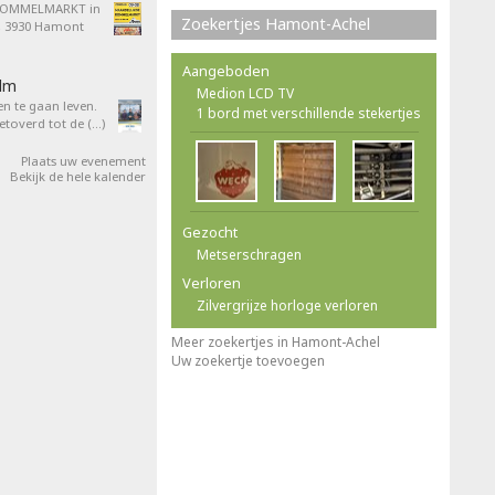
ROMMELMARKT in
Zoekertjes Hamont-Achel
4, 3930 Hamont
Aangeboden
ilm
Medion LCD TV
en te gaan leven.
1 bord met verschillende stekertjes
overd tot de (…)
Plaats uw evenement
Bekijk de hele kalender
Gezocht
Metserschragen
Verloren
Zilvergrijze horloge verloren
Meer zoekertjes in Hamont-Achel
Uw zoekertje toevoegen