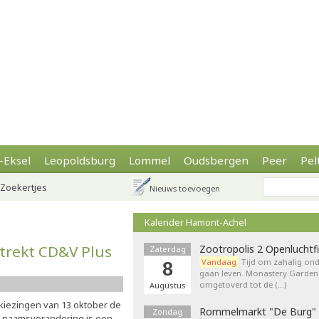
-Eksel
Leopoldsburg
Lommel
Oudsbergen
Peer
Pel
Zoekertjes
Nieuws toevoegen
Kalender Hamont-Achel
trekt CD&V Plus
Zootropolis 2 Openluchtf
Zaterdag
Vandaag
Tijd om zahalig onde
8
gaan leven. Monastery Garden
omgetoverd tot de (…)
Augustus
kiezingen van 13 oktober de
Rommelmarkt "De Burg"
Zondag
e naamsverandering is een