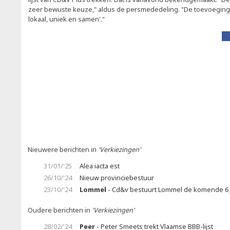
zeer bewuste keuze," aldus de persmededeling. "De toevoeging 'p
lokaal, uniek en samen'."
Nieuwere berichten in
'Verkiezingen'
31/01/'25
Alea iacta est
26/10/'24
Nieuw provinciebestuur
23/10/'24
Lommel
- Cd&v bestuurt Lommel de komende 6 j
Oudere berichten in
'Verkiezingen'
28/02/'24
Peer
- Peter Smeets trekt Vlaamse BBB-lijst