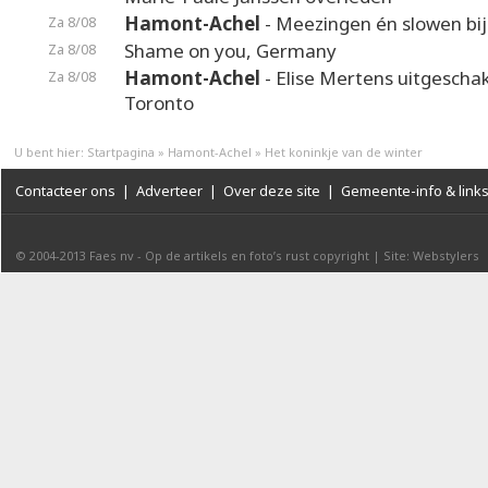
Hamont-Achel
- Meezingen én slowen bij
Za 8/08
Shame on you, Germany
Za 8/08
Hamont-Achel
- Elise Mertens uitgeschak
Za 8/08
Toronto
U bent hier:
Startpagina
»
Hamont-Achel
»
Het koninkje van de winter
Contacteer ons
|
Adverteer
|
Over deze site
|
Gemeente-info & link
© 2004-2013
Faes nv
-
Op de artikels en foto’s rust copyright
|
Site: Webstylers