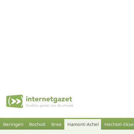
Beringen
Bocholt
Bree
Hamont-Achel
Hechtel-Ekse