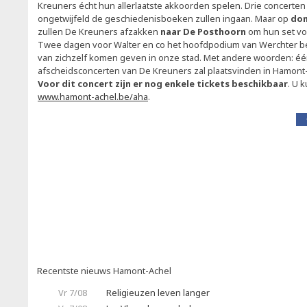
Kreuners écht hun allerlaatste akkoorden spelen. Drie concerten
ongetwijfeld de geschiedenisboeken zullen ingaan. Maar op
don
zullen De Kreuners afzakken
naar De Posthoorn
om hun set voo
Twee dagen voor Walter en co het hoofdpodium van Werchter bes
van zichzelf komen geven in onze stad. Met andere woorden: éé
afscheidsconcerten van De Kreuners zal plaatsvinden in Hamont
Voor dit concert zijn er nog enkele tickets beschikbaar
. U 
www.hamont-achel.be/aha
.
Recentste nieuws Hamont-Achel
Vr 7/08
Religieuzen leven langer