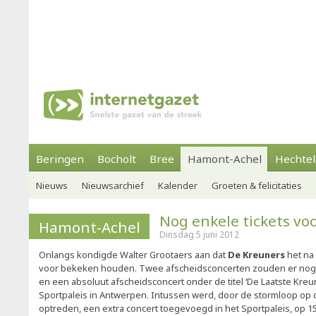
Beringen
Bocholt
Bree
Hamont-Achel
Hechtel
Nieuws
Nieuwsarchief
Kalender
Groeten & felicitaties
Nog enkele tickets vo
Hamont-Achel
Dinsdag 5 juni 2012
Onlangs kondigde Walter Grootaers aan dat
De Kreuners
het na
voor bekeken houden. Twee afscheidsconcerten zouden er nog v
en een absoluut afscheidsconcert onder de titel ‘De Laatste Kreu
Sportpaleis in Antwerpen. Intussen werd, door de stormloop op de
optreden, een extra concert toegevoegd in het Sportpaleis, op 1