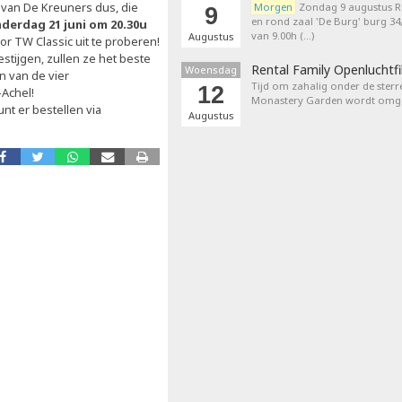
 van De Kreuners dus, die
Morgen
Zondag 9 augustus 
9
en rond zaal 'De Burg' burg 3
derdag 21 juni om 20.30u
van 9.00h (…)
Augustus
r TW Classic uit te proberen!
tijgen, zullen ze het beste
Rental Family Openluchtf
Woensdag
n van de vier
Tijd om zahalig onder de sterr
12
-Achel!
Monastery Garden wordt omget
kunt er bestellen via
Augustus