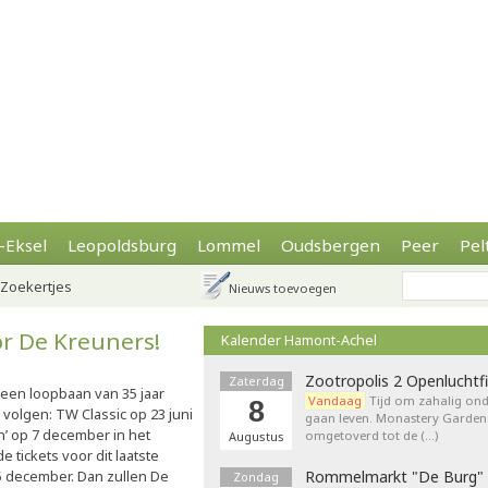
-Eksel
Leopoldsburg
Lommel
Oudsbergen
Peer
Pel
Zoekertjes
Nieuws toevoegen
or De Kreuners!
Kalender Hamont-Achel
Zootropolis 2 Openluchtf
Zaterdag
 een loopbaan van 35 jaar
Vandaag
Tijd om zahalig onde
8
olgen: TW Classic op 23 juni
gaan leven. Monastery Garden
n’ op 7 december in het
omgetoverd tot de (…)
Augustus
 tickets voor dit laatste
5 december. Dan zullen De
Rommelmarkt "De Burg"
Zondag