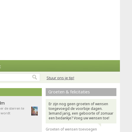
t
Stuur ons je tip!
Groeten & felicitaties
ilm
Er zijn nog geen groeten of wensen
r de sterren te
toegevoegd de voorbije dagen.
 wordt
Iemand jarig, een geboorte of zomaar
een bedankje? Voeg uw wensen toe!
Groeten of wensen toevoegen