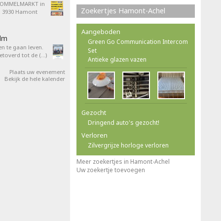
ROMMELMARKT in
Zoekertjes Hamont-Achel
4, 3930 Hamont
Aangeboden
ilm
Green Go Communication Intercom
en te gaan leven.
Set
overd tot de (…)
Antieke glazen vazen
Plaats uw evenement
Bekijk de hele kalender
Gezocht
Dringend auto's gezocht!
Verloren
Zilvergrijze horloge verloren
Meer zoekertjes in Hamont-Achel
Uw zoekertje toevoegen