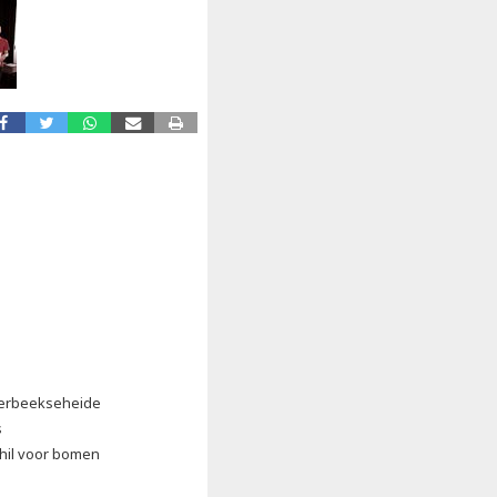
erbeekseheide
s
chil voor bomen