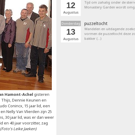
Tijd om zahalig onder de sterr
12
Monastery Garden wordt omget
Augustus
puzzeltocht
Donderdag
Wandelen en uitdagende zoek
13
vormen de puzzeltocht deze zom
bakker (…)
Augustus
van Hamont-Achel
gisteren
e Thijs, Dennie Keunen en
Ludo Conincx, 15 jaar lid, een
en Nelly Van Vlierden zijn 25
, 30 jaar lid, was er dan weer
d en 40 jaar voorzitter, zag
(Foto's Leike Jaeken)