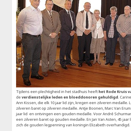
Tijdens een plechtigheid in het stadhuis heeft
het Rode Kruis 
de
verdienstelijke leden en bloeddonoren gehuldigd
. Carin
Ann Kissen, die elk 10 jaar lid zijn, kregen een zilveren medaille. 
zilveren baret op zilveren medaille. Antje Boonen, Marc Van Erum 
jaar lid en ontvingen een gouden medaille. Voor André Schurmans
een zilveren baret op gouden medaille. En Jan Van Asten, 45 jaar li
zich de gouden legpenning van koningin Elizabeth overhandigd.