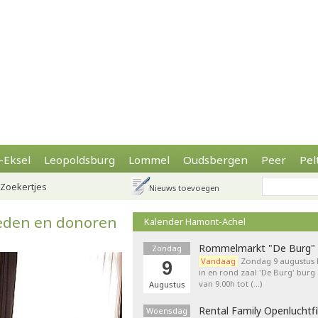
-Eksel
Leopoldsburg
Lommel
Oudsbergen
Peer
Pel
Zoekertjes
Nieuws toevoegen
leden en donoren
Kalender Hamont-Achel
Rommelmarkt "De Burg"
Zondag
Vandaag
Zondag 9 augustu
9
in en rond zaal 'De Burg' burg
van 9.00h tot (…)
Augustus
Rental Family Openluchtf
Woensdag