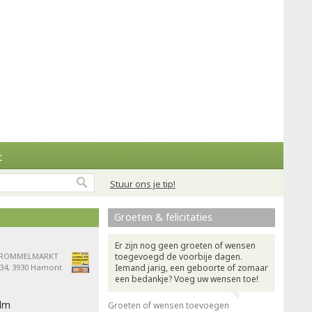
t
Stuur ons je tip!
Groeten & felicitaties
Er zijn nog geen groeten of wensen
s ROMMELMARKT
toegevoegd de voorbije dagen.
 34, 3930 Hamont
Iemand jarig, een geboorte of zomaar
een bedankje? Voeg uw wensen toe!
ilm
Groeten of wensen toevoegen