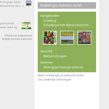
en te gaan leven.
Zoekertjes Hamont-Achel
overd tot de (…)
Aangeboden
Schutting
opdrachten
Schaakspel met Wijnaccessoires
er. Start bij
Plaats uw evenement
Bekijk de hele kalender
Gezocht
Metserschragen
Verloren
Zilvergrijze horloge verloren
Meer zoekertjes in Hamont-Achel
Uw zoekertje toevoegen