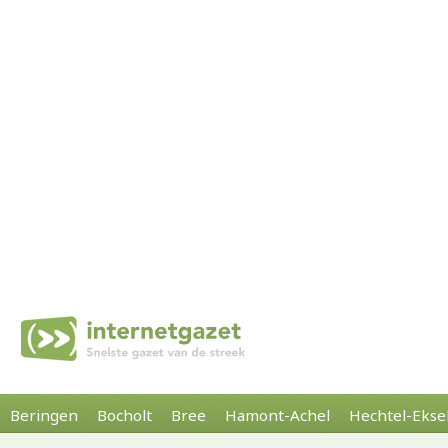
Beringen
Bocholt
Bree
Hamont-Achel
Hechtel-Ekse