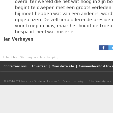
overal ter wereld die het wat hoog in zijn bol
begint te dwepen met een groots verleden o
hij moet hebben wat van een ander is, word
opgeblazen. De zelf-imploderende presiden
voor troep in huis, maar het houdt de troep
bespaart heel wat miserie.
Jan Verheyen
U bent hier:
Startpagina
»
Herschepping
Contacteer ons
|
Adverteer
|
Over deze site
|
Gemeente-info & link
© 2004-2013
Faes nv
-
Op de artikels en foto’s rust copyright
|
Site: Webstylers