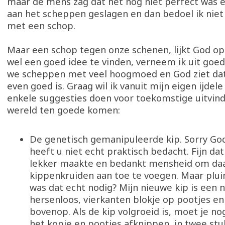
maar de mens zag dat het nog niet perfect was e
aan het scheppen geslagen en dan bedoel ik niet 
met een schop.
Maar een schop tegen onze schenen, lijkt God o
wel een goed idee te vinden, verneem ik uit goe
we scheppen met veel hoogmoed en God ziet dat h
even goed is. Graag wil ik vanuit mijn eigen ijde
enkele suggesties doen voor toekomstige uitvind
wereld ten goede komen:
De genetisch gemanipuleerde kip. Sorry God
heeft u niet echt praktisch bedacht. Fijn dat
lekker maakte en bedankt mensheid om da
kippenkruiden aan toe te voegen. Maar plu
was dat echt nodig? Mijn nieuwe kip is een n
hersenloos, vierkanten blokje op pootjes en
bovenop. Als de kip volgroeid is, moet je 
het kopje en pootjes afknippen, in twee stu