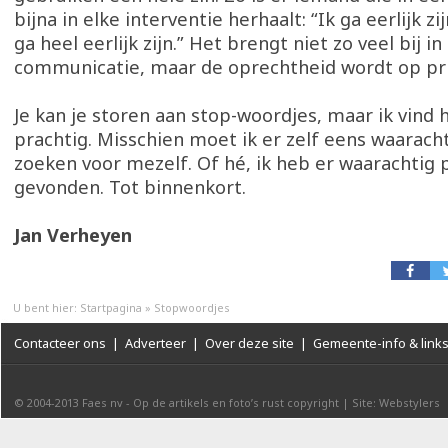
bijna in elke interventie herhaalt: “Ik ga eerlijk zijn
ga heel eerlijk zijn.” Het brengt niet zo veel bij in
communicatie, maar de oprechtheid wordt op prij
Je kan je storen aan stop-woordjes, maar ik vind 
prachtig. Misschien moet ik er zelf eens waarach
zoeken voor mezelf. Of hé, ik heb er waarachtig p
gevonden. Tot binnenkort.
Jan Verheyen
U bent hier:
Startpagina
»
Stopwoordjes
Contacteer ons
|
Adverteer
|
Over deze site
|
Gemeente-info & link
© 2004-2013
Faes nv
-
Op de artikels en foto’s rust copyright
|
Site: Webstylers