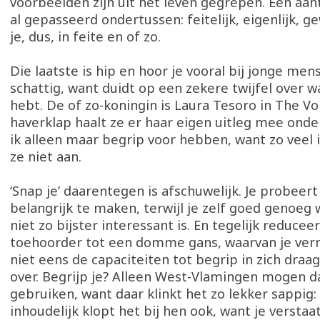
voorbeelden zijn uit het leven gegrepen. Een aant
al gepasseerd ondertussen: feitelijk, eigenlijk,
je, dus, in feite en of zo.
Die laatste is hip en hoor je vooral bij jonge men
schattig, want duidt op een zekere twijfel over wa
hebt. De of zo-koningin is Laura Tesoro in The V
haverklap haalt ze er haar eigen uitleg mee onde
ik alleen maar begrip voor hebben, want zo veel
ze niet aan.
‘Snap je’ daarentegen is afschuwelijk. Je probeert 
belangrijk te maken, terwijl je zelf goed genoeg 
niet zo bijster interessant is. En tegelijk reduceer
toehoorder tot een domme gans, waarvan je ver
niet eens de capaciteiten tot begrip in zich draa
over. Begrijp je? Alleen West-Vlamingen mogen da
gebruiken, want daar klinkt het zo lekker sappig: 
inhoudelijk klopt het bij hen ook, want je versta