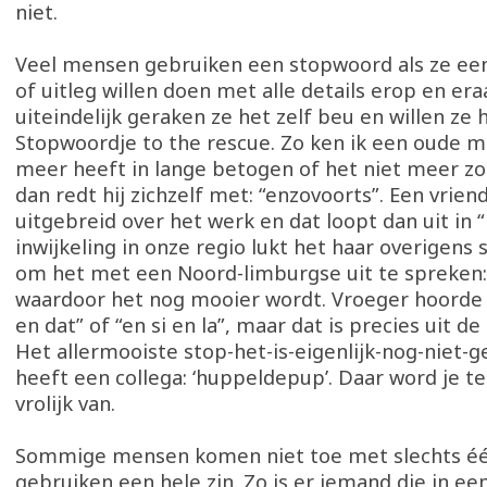
niet.
Veel mensen gebruiken een stopwoord als ze een
of uitleg willen doen met alle details erop en er
uiteindelijk geraken ze het zelf beu en willen ze 
Stopwoordje to the rescue. Zo ken ik een oude m
meer heeft in lange betogen of het niet meer z
dan redt hij zichzelf met: “enzovoorts”. Een vrien
uitgebreid over het werk en dat loopt dan uit in “b
inwijkeling in onze regio lukt het haar overigens
om het met een Noord-limburgse
uit te spreken:
waardoor het nog mooier wordt. Vroeger hoorde i
en dat” of “en si en la”, maar dat is precies uit d
Het allermooiste stop-het-is-eigenlijk-nog-niet-
heeft een collega: ‘huppeldepup’. Daar word je t
vrolijk van.
Sommige mensen komen niet toe met slechts é
gebruiken een hele zin. Zo is er iemand die in ee