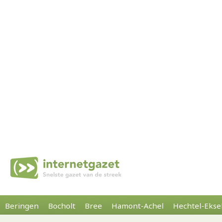
Beringen
Bocholt
Bree
Hamont-Achel
Hechtel-Ekse