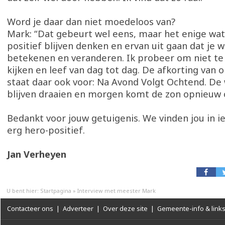
Word je daar dan niet moedeloos van?
Mark: “Dat gebeurt wel eens, maar het enige wat 
positief blijven denken en ervan uit gaan dat je w
betekenen en veranderen. Ik probeer om niet te 
kijken en leef van dag tot dag. De afkorting van 
staat daar ook voor: Na Avond Volgt Ochtend. De 
blijven draaien en morgen komt de zon opnieuw 
Bedankt voor jouw getuigenis. We vinden jou in i
erg hero-positief.
Jan Verheyen
U bent hier:
Startpagina
»
Interview met meester Mark
Contacteer ons
|
Adverteer
|
Over deze site
|
Gemeente-info & link