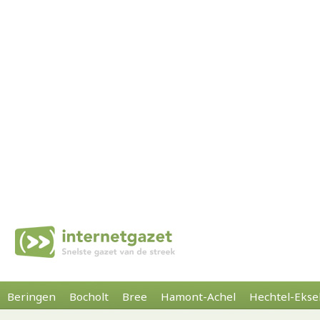
Beringen
Bocholt
Bree
Hamont-Achel
Hechtel-Ekse