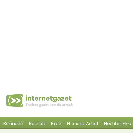
Beringen
Bocholt
Bree
Hamont-Achel
Hechtel-Ekse