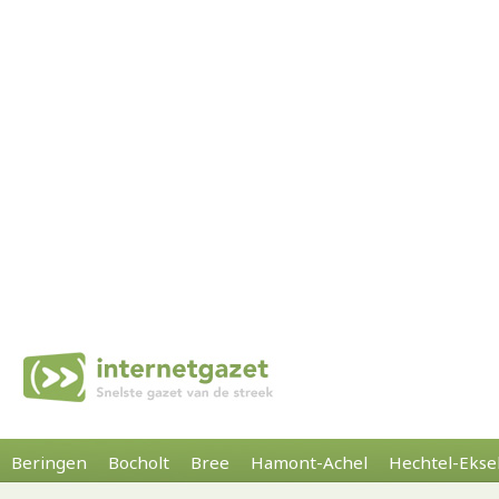
Beringen
Bocholt
Bree
Hamont-Achel
Hechtel-Ekse