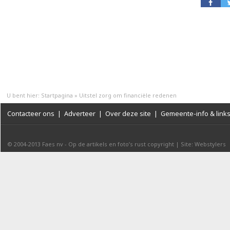
U bent hier:
Startpagina
»
Uitstel zorg om financiële redenen
Contacteer ons
|
Adverteer
|
Over deze site
|
Gemeente-info & link
© 2004-2013
Faes nv
-
Op de artikels en foto’s rust copyright
|
Site: Webstylers