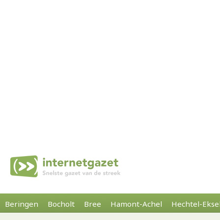
Beringen
Bocholt
Bree
Hamont-Achel
Hechtel-Ekse