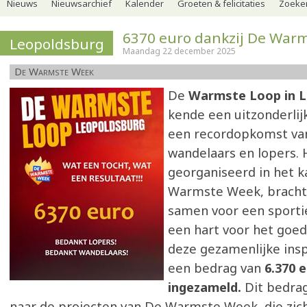
Nieuws
Nieuwsarchief
Kalender
Groeten & felicitaties
Zoeker
6370 euro dankzij De War
Leopoldsburg
Maandag 22 december 2025
De Warmste Week
De
Warmste Loop in 
kende een uitzonderlij
een recordopkomst va
wandelaars en lopers.
georganiseerd in het k
Warmste Week, brach
samen voor een sporti
een hart voor het goed
deze gezamenlijke ins
een bedrag van
6.370 
ingezameld.
Dit bedrag
naar de projecten van De Warmste Week, die zich 