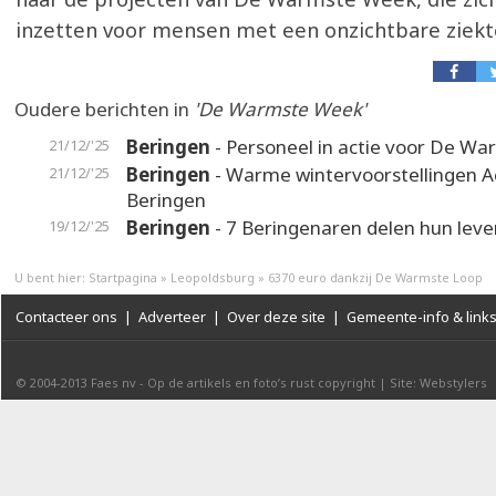
inzetten voor mensen met een onzichtbare ziekt
Oudere berichten in
'De Warmste Week'
Beringen
- Personeel in actie voor De W
21/12/'25
Beringen
- Warme wintervoorstellingen 
21/12/'25
Beringen
Beringen
- 7 Beringenaren delen hun lev
19/12/'25
U bent hier:
Startpagina
»
Leopoldsburg
»
6370 euro dankzij De Warmste Loop
Contacteer ons
|
Adverteer
|
Over deze site
|
Gemeente-info & link
© 2004-2013
Faes nv
-
Op de artikels en foto’s rust copyright
|
Site: Webstylers