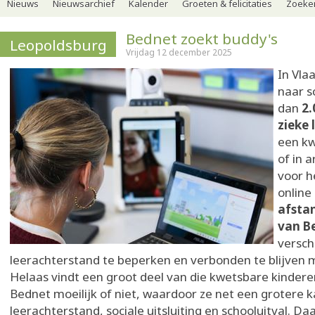
Nieuws
Nieuwsarchief
Kalender
Groeten & felicitaties
Zoeker
Bednet zoekt buddy's
Leopoldsburg
Vrijdag 12 december 2025
In Vla
naar s
dan
2.
zieke 
een kw
of in 
voor h
online
afsta
van B
versch
leerachterstand te beperken en verbonden te blijven m
Helaas vindt een groot deel van die kwetsbare kinder
Bednet moeilijk of niet, waardoor ze net een grotere 
leerachterstand, sociale uitsluiting en schooluitval. D