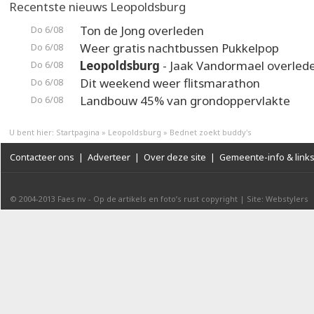
Recentste nieuws Leopoldsburg
Ton de Jong overleden
Do 6/08
Weer gratis nachtbussen Pukkelpop
Do 6/08
Leopoldsburg
- Jaak Vandormael overled
Do 6/08
Dit weekend weer flitsmarathon
Do 6/08
Landbouw 45% van grondoppervlakte
Do 6/08
U bent hier:
Startpagina
»
Leopoldsburg
»
Bednet zoekt buddy's
Contacteer ons
|
Adverteer
|
Over deze site
|
Gemeente-info & link
© 2004-2013
Faes nv
-
Op de artikels en foto’s rust copyright
|
Site: Webstylers