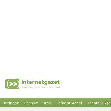
Beringen
Bocholt
Bree
Hamont-Achel
Hechtel-Ekse