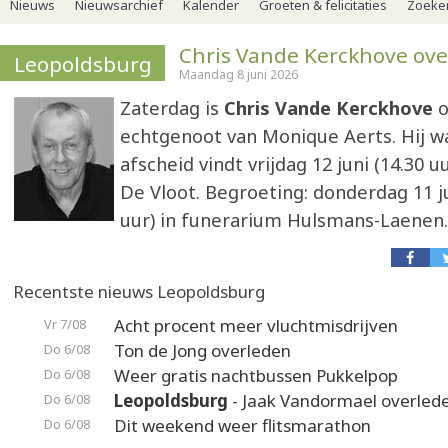
Nieuws
Nieuwsarchief
Kalender
Groeten & felicitaties
Zoeker
Chris Vande Kerckhove ov
Leopoldsburg
Maandag 8 juni 2026
Zaterdag is
Chris Vande Kerckhove
o
echtgenoot van Monique Aerts. Hij wa
afscheid vindt vrijdag 12 juni (14.30 uu
De Vloot. Begroeting: donderdag 11 ju
uur) in funerarium Hulsmans-Laenen.
Recentste nieuws Leopoldsburg
Acht procent meer vluchtmisdrijven
Vr 7/08
Ton de Jong overleden
Do 6/08
Weer gratis nachtbussen Pukkelpop
Do 6/08
Leopoldsburg
- Jaak Vandormael overled
Do 6/08
Dit weekend weer flitsmarathon
Do 6/08