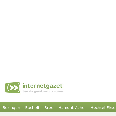
Beringen
Bocholt
Bree
Hamont-Achel
Hechtel-Ekse