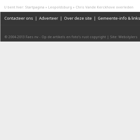
U bent hier:
Startpagina
»
Leopoldsburg
»
Chris Vande Kerckhove overleden
Contacteer ons
|
Adverteer
|
Over deze site
|
Gemeente-info & link
© 2004-2013
Faes nv
-
Op de artikels en foto’s rust copyright
|
Site: Webstylers