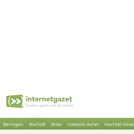
Beringen
Bocholt
Bree
Hamont-Achel
Hechtel-Ekse