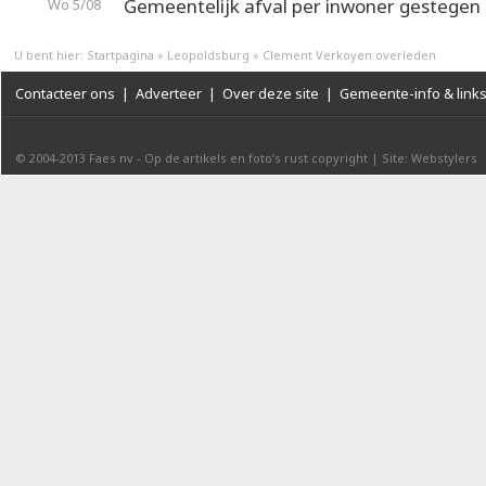
Gemeentelijk afval per inwoner gestegen
Wo 5/08
U bent hier:
Startpagina
»
Leopoldsburg
»
Clement Verkoyen overleden
Contacteer ons
|
Adverteer
|
Over deze site
|
Gemeente-info & link
© 2004-2013
Faes nv
-
Op de artikels en foto’s rust copyright
|
Site: Webstylers