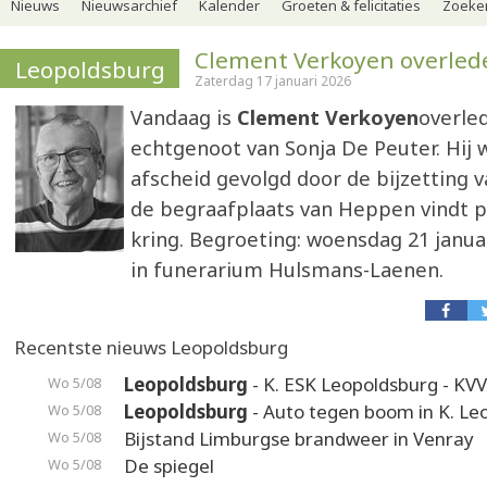
Nieuws
Nieuwsarchief
Kalender
Groeten & felicitaties
Zoeker
Clement Verkoyen overled
Leopoldsburg
Zaterdag 17 januari 2026
Vandaag is
Clement Verkoyen
overle
echtgenoot van Sonja De Peuter. Hij w
afscheid gevolgd door de bijzetting 
de begraafplaats van Heppen vindt p
kring. Begroeting: woensdag 21 januar
in funerarium Hulsmans-Laenen.
Recentste nieuws Leopoldsburg
Leopoldsburg
- K. ESK Leopoldsburg - KV
Wo 5/08
Leopoldsburg
- Auto tegen boom in K. Leo
Wo 5/08
Bijstand Limburgse brandweer in Venray
Wo 5/08
De spiegel
Wo 5/08