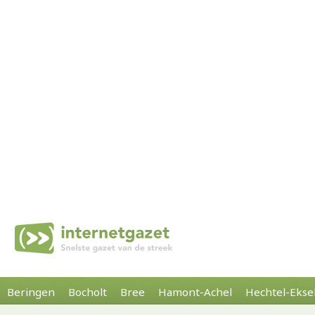
Beringen
Bocholt
Bree
Hamont-Achel
Hechtel-Ekse