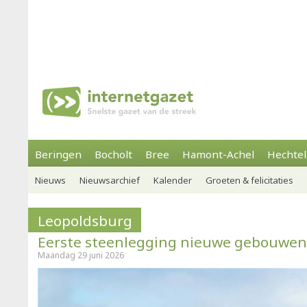
Beringen
Bocholt
Bree
Hamont-Achel
Hechtel
Nieuws
Nieuwsarchief
Kalender
Groeten & felicitaties
Leopoldsburg
Eerste steenlegging nieuwe gebouwen
Maandag 29 juni 2026