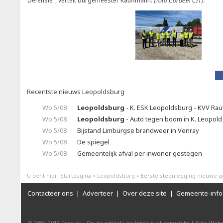
Defensie", vertelt burgemeester Kauffmann.
(foto Cordeel CIT).
Recentste nieuws Leopoldsburg
Wo 5/08
Leopoldsburg
- K. ESK Leopoldsburg - KVV Rau
Wo 5/08
Leopoldsburg
- Auto tegen boom in K. Leopold 
Wo 5/08
Bijstand Limburgse brandweer in Venray
Wo 5/08
De spiegel
Wo 5/08
Gemeentelijk afval per inwoner gestegen
U bent hier:
Startpagina
»
Leopoldsburg
»
Eerste steenlegging nieuwe 
Contacteer ons
|
Adverteer
|
Over deze site
|
Gemeente-info 
© 2004-2013
Faes nv
-
Op de artikels en foto’s rust copyright
|
Site: Webs