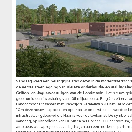
Vandaag werd een belangrijke stap gezet in de modernisering
nieuwe onderhouds- en stallingsfac
de eerste steenlegging van
Griffon- en Jaguarvoertuigen van de Landmacht.
Het nieuwe geb
groot en is een investering van 105 miljoen euro.
België heeft ervo
Landcomponent samen met Frankrijk te vernieuwen via het CaMo-pr
"Om deze nieuwe capaciteiten optimaal te ondersteunen, wordt in
infrastructuur gebouwd die klaar is voor de toekomst. De symbolisc
vandaag, op uitnodiging van DGMR en het Cordeel-CIT consortium, m
ambitieus bouwproject dat zal bijdragen aan een moderne, perform