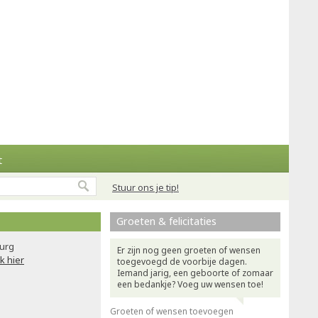
t
Stuur ons je tip!
Groeten & felicitaties
urg
Er zijn nog geen groeten of wensen
ik hier
toegevoegd de voorbije dagen.
Iemand jarig, een geboorte of zomaar
een bedankje? Voeg uw wensen toe!
Groeten of wensen toevoegen