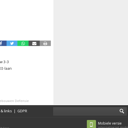
w 3-3
II-laan
gebouwen Defensie
& links
|
GDPR
Mobiele versie
internetgazet.mobi
tylers