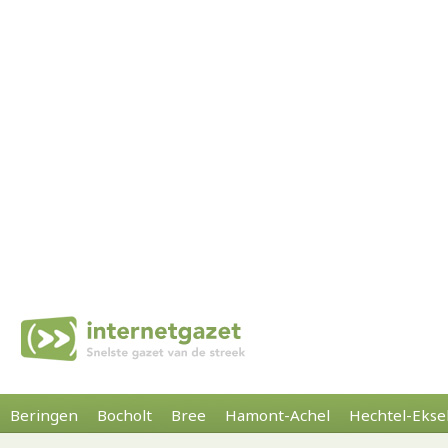
Beringen
Bocholt
Bree
Hamont-Achel
Hechtel-Ekse