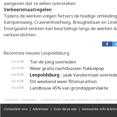
aangeven dat ze willen oversteken.
Verkeersmaatregelen
Tijdens de werken volgen fietsers de huidige omleiding
Kampensweg, Craenenhoefweg, Breughellaan en Linde
Doorgaand verkeer kan beurtelings langs de werken dan
verkeerslichten.
Recentste nieuws Leopoldsburg
Ton de Jong overleden
Do 6/08
Weer gratis nachtbussen Pukkelpop
Do 6/08
Leopoldsburg
- Jaak Vandormael overled
Do 6/08
Dit weekend weer flitsmarathon
Do 6/08
Landbouw 45% van grondoppervlakte
Do 6/08
U bent hier:
Startpagina
»
Leopoldsburg
»
Eigenlijke werken kruispunt starten 
Contacteer ons
|
Adverteer
|
Over deze site
|
Gemeente-info & link