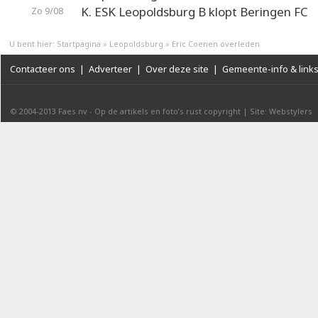
K. ESK Leopoldsburg B klopt Beringen FC
Zo 9/08
U bent hier:
Startpagina
»
Leopoldsburg
»
Eric Coenen overleden
Contacteer ons
|
Adverteer
|
Over deze site
|
Gemeente-info & link
© 2004-2013
Faes nv
-
Op de artikels en foto’s rust copyright
|
Site: Webstylers