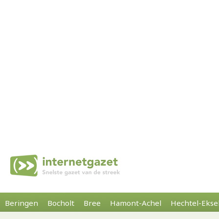
Beringen
Bocholt
Bree
Hamont-Achel
Hechtel-Ekse