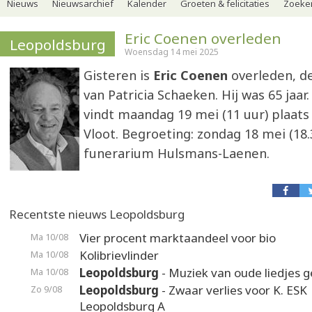
Nieuws
Nieuwsarchief
Kalender
Groeten & felicitaties
Zoeker
Eric Coenen overleden
Leopoldsburg
Woensdag 14 mei 2025
Gisteren is
Eric Coenen
overleden, d
van Patricia Schaeken. Hij was 65 jaar
vindt maandag 19 mei (11 uur) plaats 
Vloot. Begroeting: zondag 18 mei (18.
funerarium Hulsmans-Laenen.
Recentste nieuws Leopoldsburg
Vier procent marktaandeel voor bio
Ma 10/08
Kolibrievlinder
Ma 10/08
Leopoldsburg
- Muziek van oude liedjes 
Ma 10/08
Leopoldsburg
- Zwaar verlies voor K. ESK
Zo 9/08
Leopoldsburg A