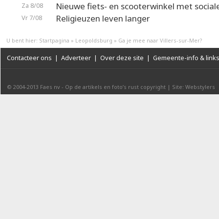
Nieuwe fiets- en scooterwinkel met social
Za 8/08
Religieuzen leven langer
Vr 7/08
U bent hier:
Startpagina
»
Leopoldsburg
»
Ga je mee naar Villers-sur-Mer?
Contacteer ons
|
Adverteer
|
Over deze site
|
Gemeente-info & link
© 2004-2013
Faes nv
-
Op de artikels en foto’s rust copyright
|
Site: Webstylers