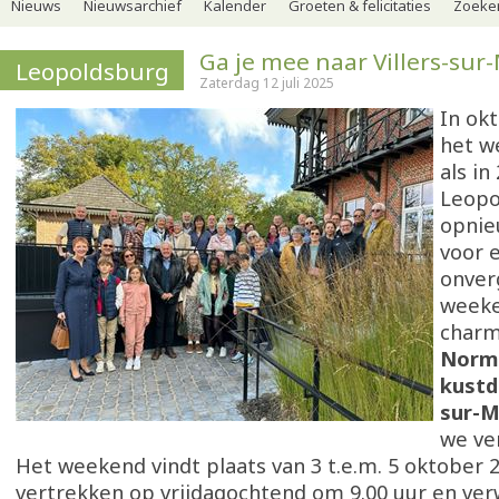
Nieuws
Nieuwsarchief
Kalender
Groeten & felicitaties
Zoeker
Ga je mee naar Villers-sur
Leopoldsburg
Zaterdag 12 juli 2025
In okt
het w
als in
Leopo
opnie
voor 
onver
weeke
char
Norm
kustd
sur-M
we ve
Het weekend vindt plaats van 3 t.e.m. 5 oktober 
vertrekken op vrijdagochtend om 9.00 uur en ve