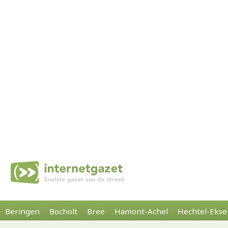
Beringen
Bocholt
Bree
Hamont-Achel
Hechtel-Ekse