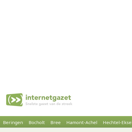
Beringen
Bocholt
Bree
Hamont-Achel
Hechtel-Ekse