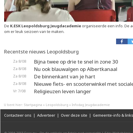
De
K.ESK Leopoldsburg Jeugdacademie
organiseerde een info. De a
om er leuk seizoen van te maken.
Recentste nieuws Leopoldsburg
Bijna twee op drie te snel in zone 30
Za 8/08
Nu ook blauwalgen op Albertkanaal
Za 8/08
De binnenkant van je hart
Za 8/08
Nieuwe fiets- en scooterwinkel met social
Za 8/08
Religieuzen leven langer
Vr 7/08
U bent hier:
Startpagina
»
Leopoldsburg
»
Infodag Jeugdacademie
Contacteer ons
|
Adverteer
|
Over deze site
|
Gemeente-info & link
© 2004-2013
Faes nv
-
Op de artikels en foto’s rust copyright
|
Site: Webstylers