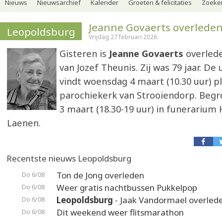
Nieuws
Nieuwsarchief
Kalender
Groeten & felicitaties
Zoeker
Jeanne Govaerts overlede
Leopoldsburg
Vrijdag 27 februari 2026
Gisteren is
Jeanne Govaerts
overled
van Jozef Theunis. Zij was 79 jaar. De 
vindt woensdag 4 maart (10.30 uur) pl
parochiekerk van Strooiendorp. Begr
3 maart (18.30-19 uur) in funerarium
Laenen.
Recentste nieuws Leopoldsburg
Ton de Jong overleden
Do 6/08
Weer gratis nachtbussen Pukkelpop
Do 6/08
Leopoldsburg
- Jaak Vandormael overled
Do 6/08
Dit weekend weer flitsmarathon
Do 6/08