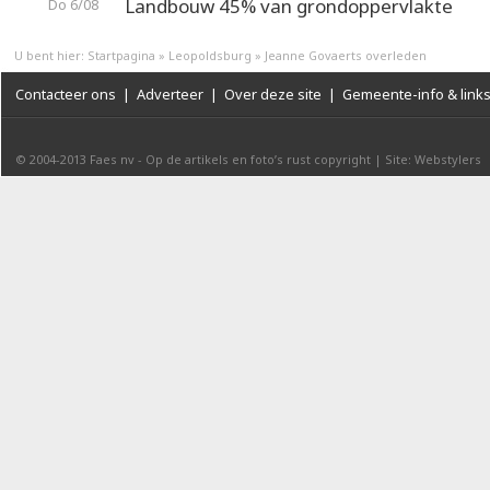
Landbouw 45% van grondoppervlakte
Do 6/08
U bent hier:
Startpagina
»
Leopoldsburg
»
Jeanne Govaerts overleden
Contacteer ons
|
Adverteer
|
Over deze site
|
Gemeente-info & link
© 2004-2013
Faes nv
-
Op de artikels en foto’s rust copyright
|
Site: Webstylers