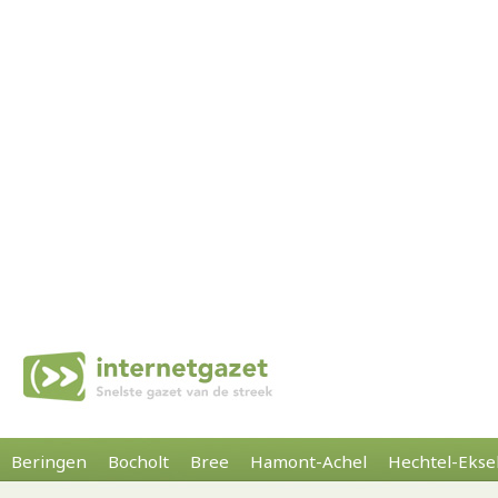
Beringen
Bocholt
Bree
Hamont-Achel
Hechtel-Ekse