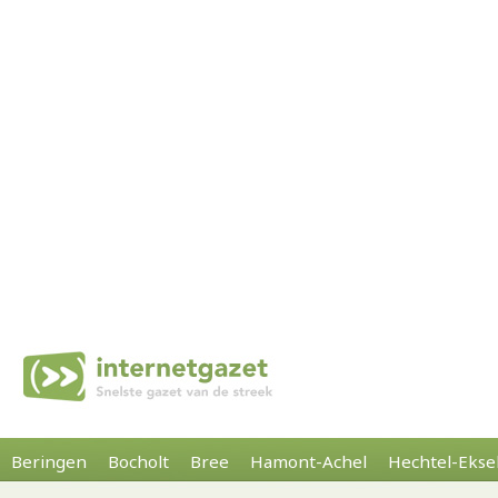
Beringen
Bocholt
Bree
Hamont-Achel
Hechtel-Ekse