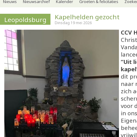
Nieuws
Nieuwsarchief
Kalender
Groeten & felicitaties
Zoeker
Kapelhelden gezocht
Leopoldsburg
Dinsdag 19 mei 2026
CCV H
Christ
Vanda
lance
“Uit 
kapel
dit pr
naar 
zich 
scher
voor 
in on
Eigen
behee
vrijwi