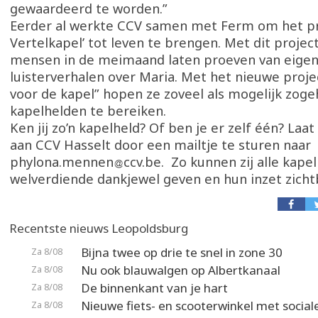
gewaardeerd te worden.”
Eerder al werkte CCV samen met Ferm om het pr
Vertelkapel’ tot leven te brengen. Met dit project
mensen in de meimaand laten proeven van eigen
luisterverhalen over Maria. Met het nieuwe projec
voor de kapel” hopen ze zoveel als mogelijk zog
kapelhelden te bereiken.
Ken jij zo’n kapelheld? Of ben je er zelf één? Laa
aan CCV Hasselt door een mailtje te sturen naar
phylona.mennen
ccv.be. Zo kunnen zij alle kape
welverdiende dankjewel geven en hun inzet zich
Recentste nieuws Leopoldsburg
Bijna twee op drie te snel in zone 30
Za 8/08
Nu ook blauwalgen op Albertkanaal
Za 8/08
De binnenkant van je hart
Za 8/08
Nieuwe fiets- en scooterwinkel met social
Za 8/08