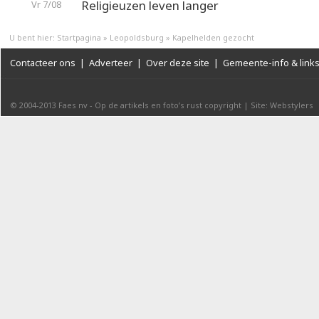
Religieuzen leven langer
Vr 7/08
U bent hier:
Startpagina
»
Leopoldsburg
»
Kapelhelden gezocht
Contacteer ons
|
Adverteer
|
Over deze site
|
Gemeente-info & link
© 2004-2013
Faes nv
-
Op de artikels en foto’s rust copyright
|
Site: Webstylers