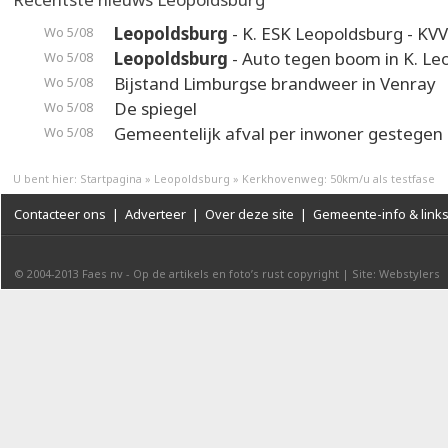
Leopoldsburg
- K. ESK Leopoldsburg - KV
Wo 5/08
Leopoldsburg
- Auto tegen boom in K. Leo
Wo 5/08
Bijstand Limburgse brandweer in Venray
Wo 5/08
De spiegel
Wo 5/08
Gemeentelijk afval per inwoner gestegen
Wo 5/08
U bent hier:
Startpagina
»
Leopoldsburg
»
Kerkhovenweg: 50km/u als testfase
Contacteer ons
|
Adverteer
|
Over deze site
|
Gemeente-info & link
© 2004-2013
Faes nv
-
Op de artikels en foto’s rust copyright
|
Site: Webstylers