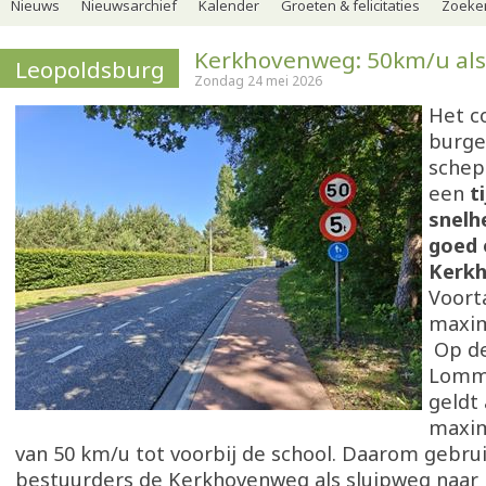
Nieuws
Nieuwsarchief
Kalender
Groeten & felicitaties
Zoeker
Kerkhovenweg: 50km/u als
Leopoldsburg
Zondag 24 mei 2026
Het c
burge
schep
een
ti
snelh
goed 
Kerk
Voort
maxim
Op d
Lomm
geldt 
maxi
van 50 km/u tot voorbij de school. Daarom gebru
bestuurders de Kerkhovenweg als sluipweg naar