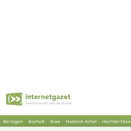
Beringen
Bocholt
Bree
Hamont-Achel
Hechtel-Ekse