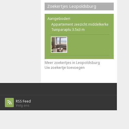
Zoekertjes Leopoldsburg
Aangeboden
Appartement zeezicht middelkerke
Tuinparaplu 3.5x3 m
Meer zoekertjes in Leopoldsburg
Uw zoekertje toevoegen
RSS Feed
Volg ons