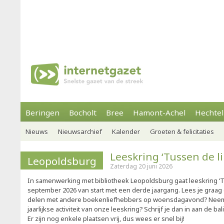
Beringen
Bocholt
Bree
Hamont-Achel
Hechtel
Nieuws
Nieuwsarchief
Kalender
Groeten & felicitaties
Leeskring ‘Tussen de li
Leopoldsburg
Zaterdag 20 juni 2026
In samenwerking met bibliotheek Leopoldsburg gaat leeskring ‘T
september 2026 van start met een derde jaargang. Lees je graag e
delen met andere boekenliefhebbers op woensdagavond? Neem 
jaarlijkse activiteit van onze leeskring? Schrijf je dan in aan de ba
Er zijn nog enkele plaatsen vrij, dus wees er snel bij!