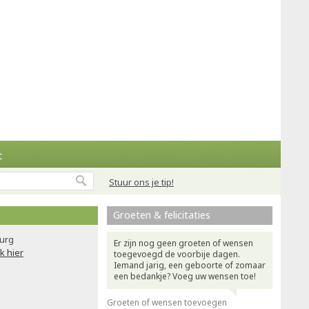
t
Stuur ons je tip!
Groeten & felicitaties
urg
Er zijn nog geen groeten of wensen
ik hier
toegevoegd de voorbije dagen.
Iemand jarig, een geboorte of zomaar
een bedankje? Voeg uw wensen toe!
Groeten of wensen toevoegen