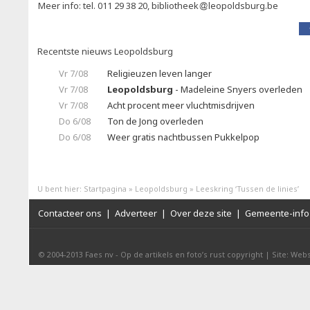
Meer info: tel. 011 29 38 20, bibliotheek
leopoldsburg.be
Recentste nieuws Leopoldsburg
Vr 7/08
Religieuzen leven langer
Vr 7/08
Leopoldsburg
- Madeleine Snyers overleden
Vr 7/08
Acht procent meer vluchtmisdrijven
Do 6/08
Ton de Jong overleden
Do 6/08
Weer gratis nachtbussen Pukkelpop
U bent hier:
Startpagina
»
Leopoldsburg
»
Leeskring ‘Tussen de linies’
Contacteer ons
|
Adverteer
|
Over deze site
|
Gemeente-info 
© 2004-2013
Faes nv
-
Op de artikels en foto’s rust copyright
|
Site: Webs