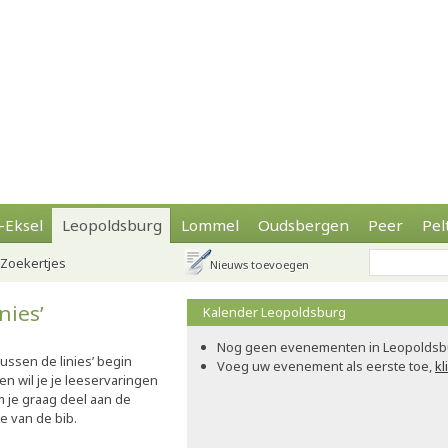
-Eksel
Leopoldsburg
Lommel
Oudsbergen
Peer
Pel
Zoekertjes
Nieuws toevoegen
nies’
Kalender Leopoldsburg
Nog geen evenementen in Leopoldsb
ussen de linies’ begin
Voeg uw evenement als eerste toe,
kl
n wil je je leeservaringen
je graag deel aan de
lie van de bib.