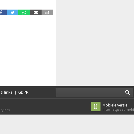
& links
|
GDPR
Mobiele versie
internetgazet.mobi
tylers