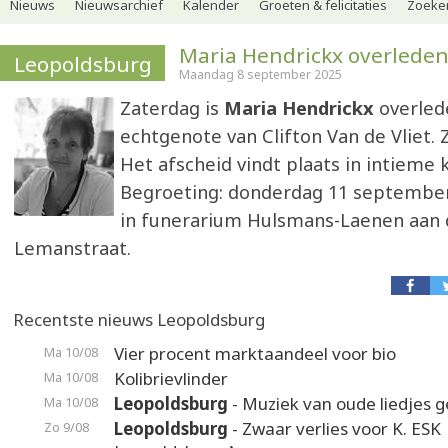
Nieuws
Nieuwsarchief
Kalender
Groeten & felicitaties
Zoeker
Maria Hendrickx overlede
Leopoldsburg
Maandag 8 september 2025
Zaterdag is
Maria Hendrickx
overled
echtgenote van Clifton Van de Vliet. Zi
Het afscheid vindt plaats in intieme k
Begroeting: donderdag 11 september 
in funerarium Hulsmans-Laenen aan 
Lemanstraat.
Recentste nieuws Leopoldsburg
Vier procent marktaandeel voor bio
Ma 10/08
Kolibrievlinder
Ma 10/08
Leopoldsburg
- Muziek van oude liedjes 
Ma 10/08
Leopoldsburg
- Zwaar verlies voor K. ESK
Zo 9/08