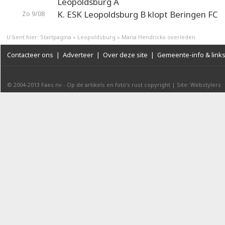
Leopoldsburg A
K. ESK Leopoldsburg B klopt Beringen FC
Zo 9/08
U bent hier:
Startpagina
»
Leopoldsburg
»
Maria Hendrickx overleden
Contacteer ons
|
Adverteer
|
Over deze site
|
Gemeente-info & link
© 2004-2013
Faes nv
-
Op de artikels en foto’s rust copyright
|
Site: Webstylers