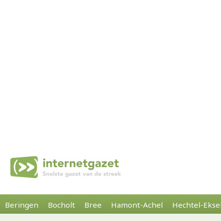
Beringen
Bocholt
Bree
Hamont-Achel
Hechtel-Ekse