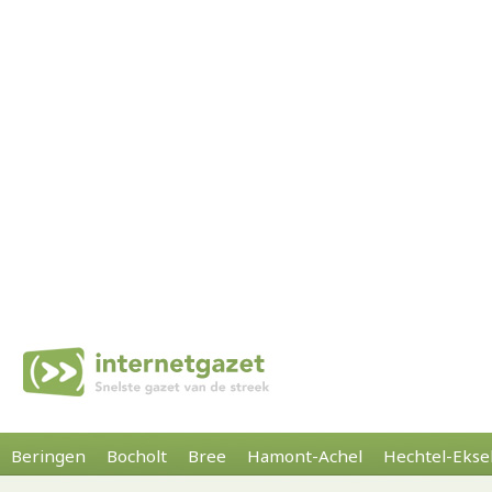
Beringen
Bocholt
Bree
Hamont-Achel
Hechtel-Ekse