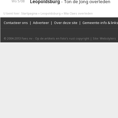
Leopoldsburg
- Ton de Jong overleden
Wo 5/08
U bent hier:
Startpagina
»
Leopoldsburg
»
Mia Claes overleden
Contacteer ons
|
Adverteer
|
Over deze site
|
Gemeente-info & link
© 2004-2013
Faes nv
-
Op de artikels en foto’s rust copyright
|
Site: Webstylers