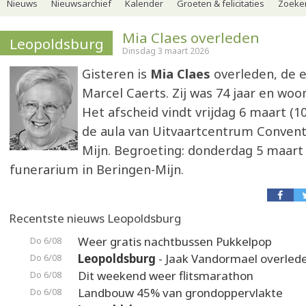
Nieuws
Nieuwsarchief
Kalender
Groeten & felicitaties
Zoeker
Mia Claes overleden
Leopoldsburg
Dinsdag 3 maart 2026
Gisteren is
Mia Claes
overleden, de 
Marcel Caerts. Zij was 74 jaar en wo
Het afscheid vindt vrijdag 6 maart (10
de aula van Uitvaartcentrum Convent
Mijn. Begroeting: donderdag 5 maart 
funerarium in Beringen-Mijn.
Recentste nieuws Leopoldsburg
Weer gratis nachtbussen Pukkelpop
Do 6/08
Leopoldsburg
- Jaak Vandormael overled
Do 6/08
Dit weekend weer flitsmarathon
Do 6/08
Landbouw 45% van grondoppervlakte
Do 6/08