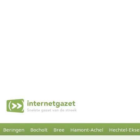
Beringen
Bocholt
Bree
Hamont-Achel
Hechtel-Ekse