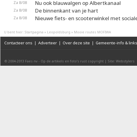
Nu ook blauwalgen op Albertkanaal
Za 8/08
De binnenkant van je hart
Za 8/08
Nieuwe fiets- en scooterwinkel met social
Za 8/08
U bent hier:
Startpagina
»
Leopoldsburg
»
Mooie routes MOFIWA
Contacteer ons
|
Adverteer
|
Over deze site
|
Gemeente-info & link
© 2004-2013
Faes nv
-
Op de artikels en foto’s rust copyright
|
Site: Webstylers