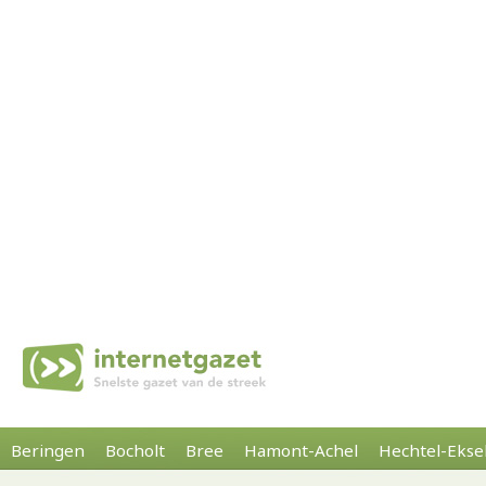
Beringen
Bocholt
Bree
Hamont-Achel
Hechtel-Ekse