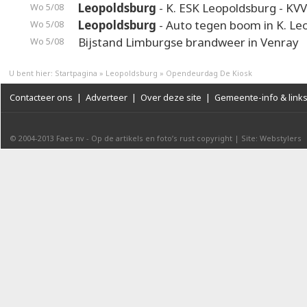
Leopoldsburg
- K. ESK Leopoldsburg - KV
Wo 5/08
Leopoldsburg
- Auto tegen boom in K. Leo
Wo 5/08
Bijstand Limburgse brandweer in Venray
Wo 5/08
U bent hier:
Startpagina
»
Leopoldsburg
»
Opendeurdag De Kiosk
Contacteer ons
|
Adverteer
|
Over deze site
|
Gemeente-info & link
© 2004-2013
Faes nv
-
Op de artikels en foto’s rust copyright
|
Site: Webstylers