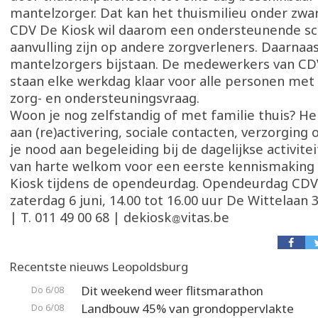
mantelzorger. Dat kan het thuismilieu onder zwar
CDV De Kiosk wil daarom een ondersteunende sc
aanvulling zijn op andere zorgverleners. Daarnaa
mantelzorgers bijstaan. De medewerkers van CD
staan elke werkdag klaar voor alle personen met
zorg- en ondersteuningsvraag.
Woon je nog zelfstandig of met familie thuis? H
aan (re)activering, sociale contacten, verzorging 
je nood aan begeleiding bij de dagelijkse activite
van harte welkom voor een eerste kennismaking
Kiosk tijdens de opendeurdag. Opendeurdag CDV
zaterdag 6 juni, 14.00 tot 16.00 uur De Wittelaan
| T. 011 49 00 68 | dekiosk
vitas.be
Recentste nieuws Leopoldsburg
Dit weekend weer flitsmarathon
Do 6/08
Landbouw 45% van grondoppervlakte
Do 6/08