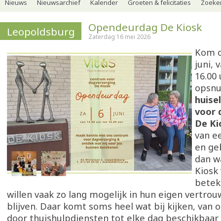
Nieuws
Nieuwsarchief
Kalender
Groeten & felicitaties
Zoeker
Opendeurdag De Kiosk
Leopoldsburg
Zaterdag 16 mei 2026
Kom o
juni, 
16.00 
opsnu
huise
voor 
De Ki
van ee
en ge
dan w
Kiosk 
betek
willen vaak zo lang mogelijk in hun eigen vertr
blijven. Daar komt soms heel wat bij kijken, van
door thuishulpdiensten tot elke dag beschikbaar z