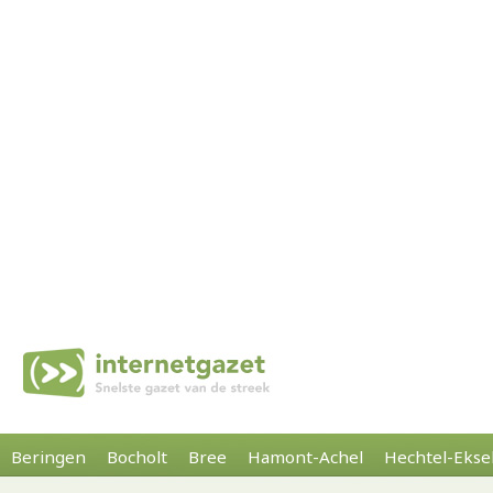
Beringen
Bocholt
Bree
Hamont-Achel
Hechtel-Ekse