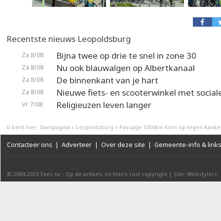
Recentste nieuws Leopoldsburg
Bijna twee op drie te snel in zone 30
Za 8/08
Nu ook blauwalgen op Albertkanaal
Za 8/08
De binnenkant van je hart
Za 8/08
Nieuwe fiets- en scooterwinkel met social
Za 8/08
Religieuzen leven langer
Vr 7/08
U bent hier:
Startpagina
»
Leopoldsburg
»
Passage 1000km Kom op tegen Kanke
Contacteer ons
|
Adverteer
|
Over deze site
|
Gemeente-info & link
© 2004-2013
Faes nv
-
Op de artikels en foto’s rust copyright
|
Site: Webstylers