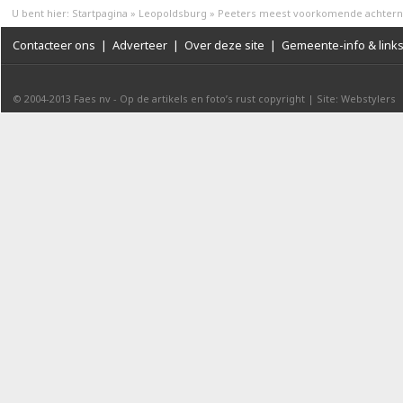
U bent hier:
Startpagina
»
Leopoldsburg
»
Peeters meest voorkomende achter
Contacteer ons
|
Adverteer
|
Over deze site
|
Gemeente-info & link
© 2004-2013
Faes nv
-
Op de artikels en foto’s rust copyright
|
Site: Webstylers