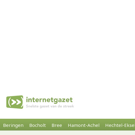
Beringen
Bocholt
Bree
Hamont-Achel
Hechtel-Ekse