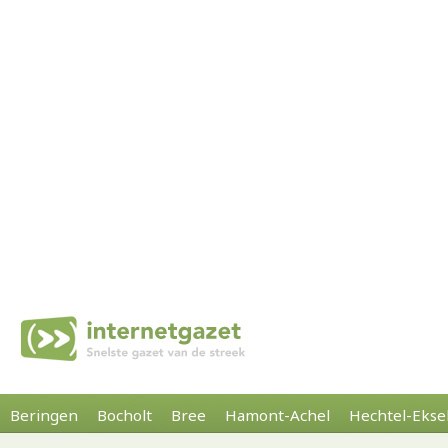
Beringen
Bocholt
Bree
Hamont-Achel
Hechtel-Ekse