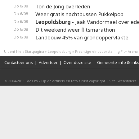
Ton de Jong overleden
Do 6/08
Weer gratis nachtbussen Pukkelpop
Do 6/08
Leopoldsburg
- Jaak Vandormael overled
Do 6/08
Dit weekend weer flitsmarathon
Do 6/08
Landbouw 45% van grondoppervlakte
Do 6/08
U bent hier:
Startpagina
»
Leopoldsburg
»
Prachtige eindvoorstelling Fit+ Arena
Contacteer ons
|
Adverteer
|
Over deze site
|
Gemeente-info & link
© 2004-2013
Faes nv
-
Op de artikels en foto’s rust copyright
|
Site: Webstylers