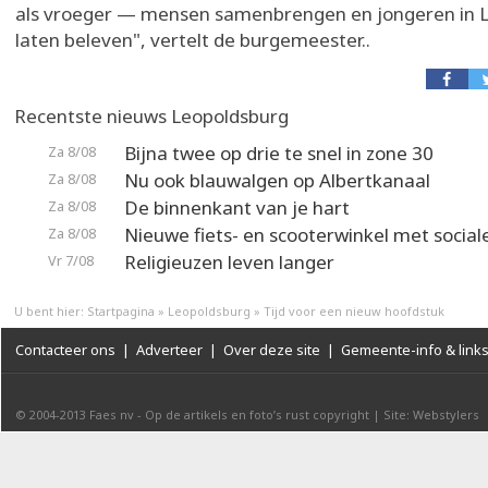
als vroeger — mensen samenbrengen en jongeren in 
laten beleven", vertelt de burgemeester..
Recentste nieuws Leopoldsburg
Bijna twee op drie te snel in zone 30
Za 8/08
Nu ook blauwalgen op Albertkanaal
Za 8/08
De binnenkant van je hart
Za 8/08
Nieuwe fiets- en scooterwinkel met social
Za 8/08
Religieuzen leven langer
Vr 7/08
U bent hier:
Startpagina
»
Leopoldsburg
»
Tijd voor een nieuw hoofdstuk
Contacteer ons
|
Adverteer
|
Over deze site
|
Gemeente-info & link
© 2004-2013
Faes nv
-
Op de artikels en foto’s rust copyright
|
Site: Webstylers