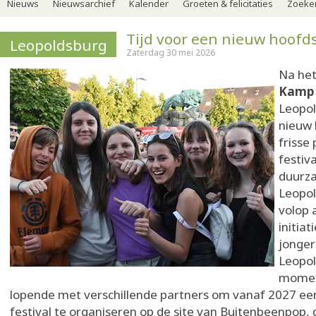
Nieuws
Nieuwsarchief
Kalender
Groeten & felicitaties
Zoeker
Tijd voor een nieuw hoofd
Leopoldsburg
Zaterdag 30 mei 2026
Na het
Kamp 
Leopol
nieuw 
frisse
festiv
duurza
Leopo
volop 
initia
jonger
Leopol
momen
lopende met verschillende partners om vanaf 2027 een
festival te organiseren op de site van Buitenbeenpop, 