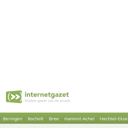
Beringen
Bocholt
Bree
Hamont-Achel
Hechtel-Ekse