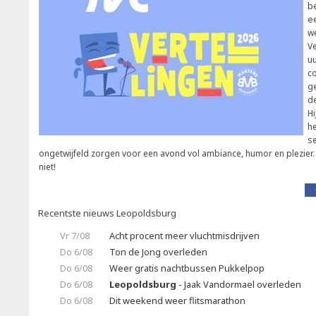
b
e
w
Ve
uu
co
g
d
Hi
h
se
ongetwijfeld zorgen voor een avond vol ambiance, humor en plezier. E
niet!
Recentste nieuws Leopoldsburg
Vr 7/08
Acht procent meer vluchtmisdrijven
Do 6/08
Ton de Jong overleden
Do 6/08
Weer gratis nachtbussen Pukkelpop
Do 6/08
Leopoldsburg
- Jaak Vandormael overleden
Do 6/08
Dit weekend weer flitsmarathon