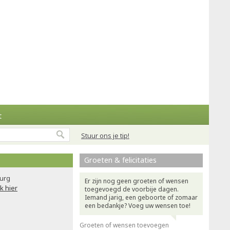
t
Stuur ons je tip!
Groeten & felicitaties
urg
Er zijn nog geen groeten of wensen
ik hier
toegevoegd de voorbije dagen.
Iemand jarig, een geboorte of zomaar
een bedankje? Voeg uw wensen toe!
Groeten of wensen toevoegen