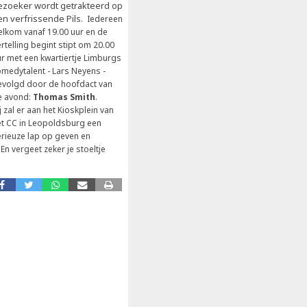
ezoeker wordt getrakteerd op
en verfrissende Pils.
Iedereen
elkom vanaf 19.00 uur en de
rtelling begint stipt om 20.00
r met een kwartiertje Limburgs
medytalent - Lars Neyens -
evolgd door de hoofdact van
e avond:
Thomas Smith
.
j zal er aan het Kioskplein van
et CC in Leopoldsburg een
rieuze lap op geven en
n vergeet zeker je stoeltje