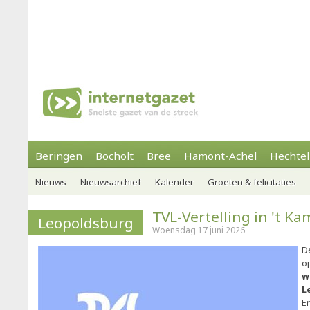
Beringen
Bocholt
Bree
Hamont-Achel
Hechtel
Nieuws
Nieuwsarchief
Kalender
Groeten & felicitaties
TVL-Vertelling in 't K
Leopoldsburg
Woensdag 17 juni 2026
D
o
w
L
Er