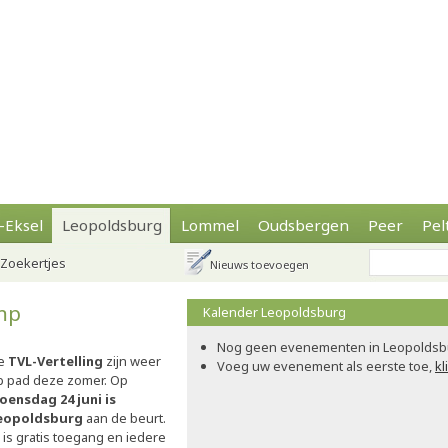
-Eksel
Leopoldsburg
Lommel
Oudsbergen
Peer
Pel
Zoekertjes
Nieuws toevoegen
amp
Kalender Leopoldsburg
Nog geen evenementen in Leopoldsb
e
TVL-Vertelling
zijn weer
Voeg uw evenement als eerste toe,
kl
p pad deze zomer. Op
oensdag 24 juni is
eopoldsburg
aan de beurt.
 is gratis toegang en iedere