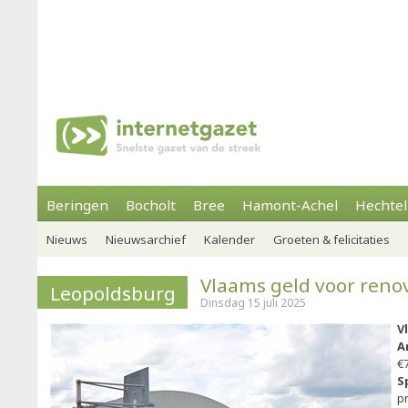
Beringen
Bocholt
Bree
Hamont-Achel
Hechtel
Nieuws
Nieuwsarchief
Kalender
Groeten & felicitaties
Vlaams geld voor renov
Leopoldsburg
Dinsdag 15 juli 2025
V
A
€
S
p