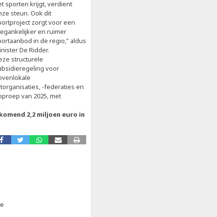
t sporten krijgt, verdient
nze steun. Ook dit
portproject zorgt voor een
oegankelijker en ruimer
portaanbod in de regio,” aldus
inister De Ridder.
eze structurele
ubsidieregeling voor
ovenlokale
torganisaties, -federaties en
 oproep van 2025, met
jkomend 2,2 miljoen euro in
.
ie