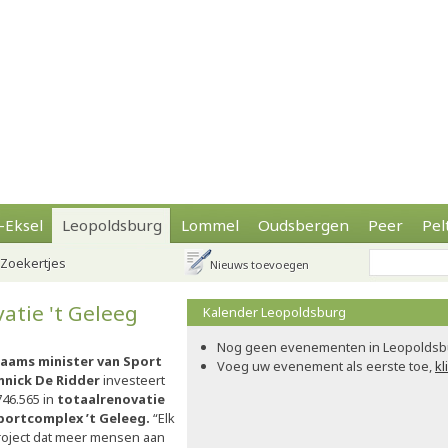
-Eksel
Leopoldsburg
Lommel
Oudsbergen
Peer
Pel
Zoekertjes
Nieuws toevoegen
atie 't Geleeg
Kalender Leopoldsburg
Nog geen evenementen in Leopoldsb
laams minister van Sport
Voeg uw evenement als eerste toe,
kl
nnick De Ridder
investeert
746.565 in
totaalrenovatie
portcomplex ’t Geleeg.
“Elk
roject dat meer mensen aan