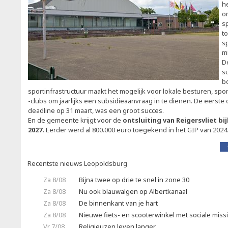
he
o
s
t
s
m
D
s
b
sportinfrastructuur maakt het mogelijk voor lokale besturen, spor
-clubs om jaarlijks een subsidieaanvraag in te dienen. De eerste
deadline op 31 maart, was een groot succes.
En de gemeente krijgt voor de
ontsluiting van Reigersvliet bi
2027.
Eerder werd al 800.000 euro toegekend in het GIP van 2024
Recentste nieuws Leopoldsburg
Za 8/08
Bijna twee op drie te snel in zone 30
Za 8/08
Nu ook blauwalgen op Albertkanaal
Za 8/08
De binnenkant van je hart
Za 8/08
Nieuwe fiets- en scooterwinkel met sociale miss
Vr 7/08
Religieuzen leven langer