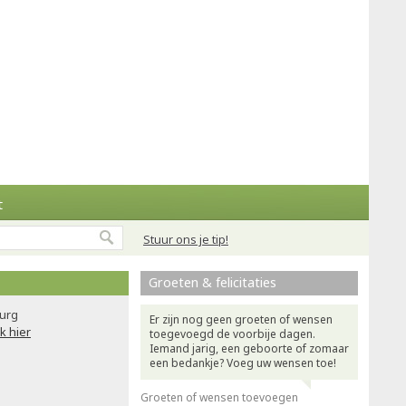
t
Stuur ons je tip!
Groeten & felicitaties
urg
Er zijn nog geen groeten of wensen
ik hier
toegevoegd de voorbije dagen.
Iemand jarig, een geboorte of zomaar
een bedankje? Voeg uw wensen toe!
Groeten of wensen toevoegen