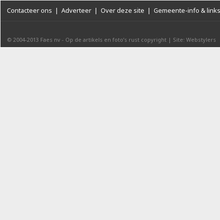
Contacteer ons
|
Adverteer
|
Over deze site
|
Gemeente-info & link
© 2004-2013
Faes nv
-
Op de artikels en foto’s rust copyright
|
Site: Webstylers