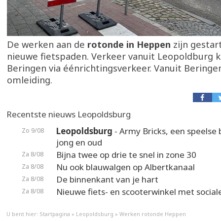
De werken aan de
rotonde in Heppen
zijn gestar
nieuwe fietspaden. Verkeer vanuit Leopoldburg k
Beringen via éénrichtingsverkeer. Vanuit Beringen
omleiding.
Recentste nieuws Leopoldsburg
Leopoldsburg
- Army Bricks, een speelse 
Zo 9/08
jong en oud
Bijna twee op drie te snel in zone 30
Za 8/08
Nu ook blauwalgen op Albertkanaal
Za 8/08
De binnenkant van je hart
Za 8/08
Nieuwe fiets- en scooterwinkel met social
Za 8/08
U bent hier:
Startpagina
»
Leopoldsburg
»
Werken rotonde Heppen