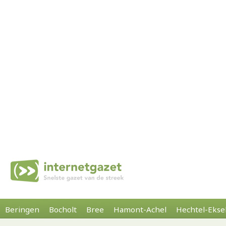
Beringen
Bocholt
Bree
Hamont-Achel
Hechtel-Ekse