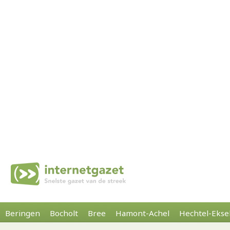
Beringen
Bocholt
Bree
Hamont-Achel
Hechtel-Ekse