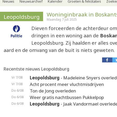
Nieuws
Nieuwsarchief
Kalender
Groeten & felicitaties
Zoeker
Woninginbraak in Boskant
Leopoldsburg
Maandag 7 juli 2025
Dieven forceerden de achterdeur om
dringen in een woning aan de
Boskan
Leopoldsburg. Zij haalden er alles o
aard en de omvang van de buit is niets geweten.
Recentste nieuws Leopoldsburg
Leopoldsburg
- Madeleine Snyers overle
Vr 7/08
Acht procent meer vluchtmisdrijven
Vr 7/08
Ton de Jong overleden
Do 6/08
Weer gratis nachtbussen Pukkelpop
Do 6/08
Leopoldsburg
- Jaak Vandormael overled
Do 6/08