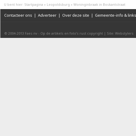
U bent hier:
Startpagina
»
Leopoldsburg
»
Woninginbraak in Boskantstraat
Contacteer ons
|
Adverteer
|
Over deze site
|
Gemeente-info & link
© 2004-2013
Faes nv
-
Op de artikels en foto’s rust copyright
|
Site: Webstylers