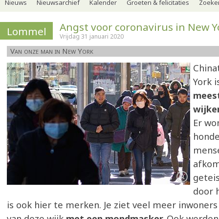
Nieuws
Nieuwsarchief
Kalender
Groeten & felicitaties
Zoeker
Angst voor coronavirus in New Y
Lommel
Vrijdag 31 januari 2020
Van onze man in New York
China
York i
meest
wijk
Er wo
honde
mense
afkom
getei
door 
is ook hier te merken. Je ziet veel meer inwoner
van deze wijk
met een mondmasker.
Ook werden 