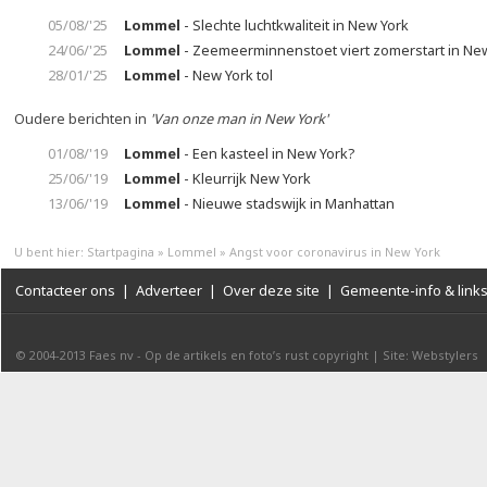
05/08/'25
Lommel
- Slechte luchtkwaliteit in New York
24/06/'25
Lommel
- Zeemeerminnenstoet viert zomerstart in Ne
28/01/'25
Lommel
- New York tol
Oudere berichten in
'Van onze man in New York'
01/08/'19
Lommel
- Een kasteel in New York?
25/06/'19
Lommel
- Kleurrijk New York
13/06/'19
Lommel
- Nieuwe stadswijk in Manhattan
U bent hier:
Startpagina
»
Lommel
»
Angst voor coronavirus in New York
Contacteer ons
|
Adverteer
|
Over deze site
|
Gemeente-info & link
© 2004-2013
Faes nv
-
Op de artikels en foto’s rust copyright
|
Site: Webstylers