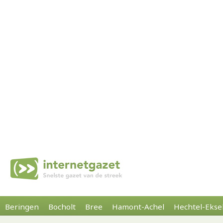
Beringen
Bocholt
Bree
Hamont-Achel
Hechtel-Ekse