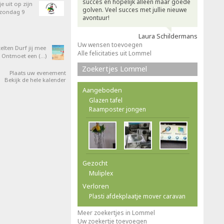
succes en hopelijk alleen maar goede
e uit op zijn
golven. Veel succes met jullie nieuwe
 zondag 9
avontuur!
Laura Schildermans
Uw wensen toevoegen
elten Durf jij mee
Alle felicitaties uit Lommel
 Ontmoet een (…)
Zoekertjes Lommel
Plaats uw evenement
Bekijk de hele kalender
Aangeboden
Glazen tafel
Raamposter jongen
Gezocht
Muliplex
Verloren
Plasti afdekplaatje mover caravan
Meer zoekertjes in Lommel
Uw zoekertje toevoegen