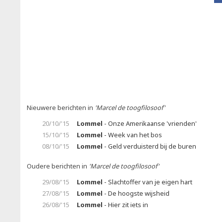
Nieuwere berichten in
'Marcel de toogfilosoof'
20/10/'15
Lommel
- Onze Amerikaanse 'vrienden'
15/10/'15
Lommel
- Week van het bos
08/10/'15
Lommel
- Geld verduisterd bij de buren
Oudere berichten in
'Marcel de toogfilosoof'
29/08/'15
Lommel
- Slachtoffer van je eigen hart
27/08/'15
Lommel
- De hoogste wijsheid
26/08/'15
Lommel
- Hier zit iets in