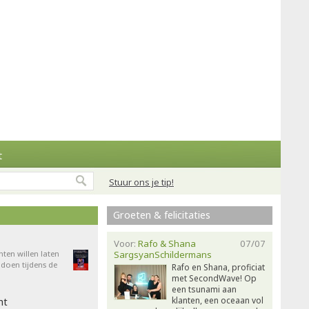
t
Stuur ons je tip!
Groeten & felicitaties
Voor:
Rafo & Shana
07/07
nten willen laten
SargsyanSchildermans
doen tijdens de
Rafo en Shana, proficiat
met SecondWave! Op
een tsunami aan
klanten, een oceaan vol
ht