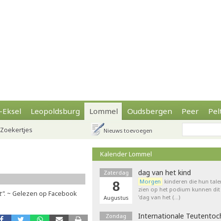
-Eksel
Leopoldsburg
Lommel
Oudsbergen
Peer
Pel
Zoekertjes
Nieuws toevoegen
Kalender Lommel
dag van het kind
Zaterdag
Morgen
kinderen die hun tale
8
zien op het podium kunnen dit 
t"
. ~ Gelezen op Facebook
'dag van het (…)
Augustus
Internationale Teutentoc
Zondag