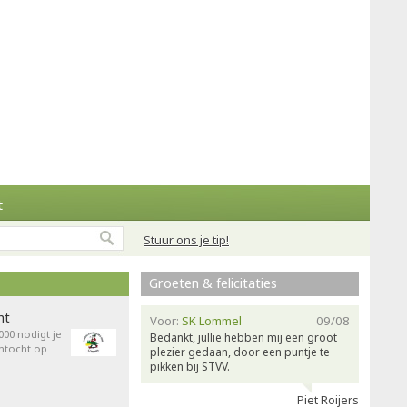
t
Stuur ons je tip!
Groeten & felicitaties
ht
Voor:
SK Lommel
09/08
00 nodigt je
Bedankt, jullie hebben mij een groot
entocht op
plezier gedaan, door een puntje te
pikken bij STVV.
Piet Roijers