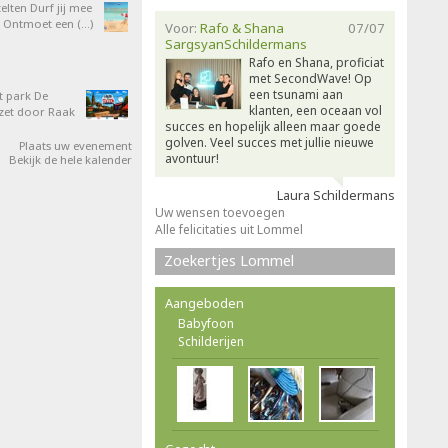
elten Durf jij mee
 Ontmoet een (…)
Voor:
Rafo & Shana
07/07
SargsyanSchildermans
Rafo en Shana, proficiat
met SecondWave! Op
een tsunami aan
t park De
klanten, een oceaan vol
zet door Raak
succes en hopelijk alleen maar goede
golven. Veel succes met jullie nieuwe
Plaats uw evenement
avontuur!
Bekijk de hele kalender
Laura Schildermans
Uw wensen toevoegen
Alle felicitaties uit Lommel
Zoekertjes Lommel
Aangeboden
Babyfoon
Schilderijen