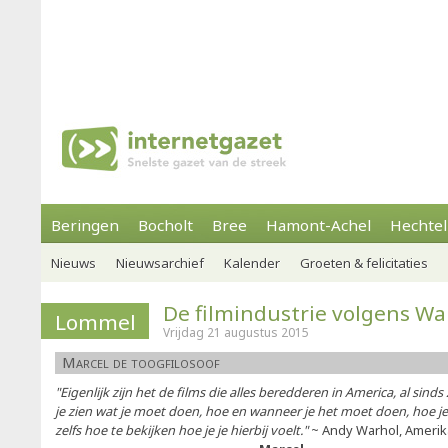
Beringen
Bocholt
Bree
Hamont-Achel
Hechtel
Nieuws
Nieuwsarchief
Kalender
Groeten & felicitaties
De filmindustrie volgens Wa
Lommel
Vrijdag 21 augustus 2015
Marcel de toogfilosoof
"Eigenlijk zijn het de films die alles beredderen in America, al sinds
je zien wat je moet doen, hoe en wanneer je het moet doen, hoe je 
zelfs hoe te bekijken hoe je je hierbij voelt."
~ Andy Warhol, Amerik