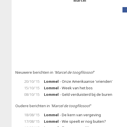
Marcel
Nieuwere berichten in
'Marcel de toogfilosoof'
20/10/'15
Lommel
- Onze Amerikaanse 'vrienden'
15/10/'15
Lommel
- Week van het bos
08/10/'15
Lommel
- Geld verduisterd bij de buren
Oudere berichten in
'Marcel de toogfilosoof'
18/08/'15
Lommel
- De kern van vergeving
17/08/'15
Lommel
- Wie speelt er nog buiten?