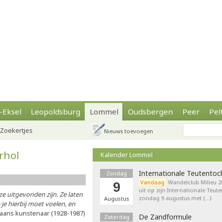
-Eksel
Leopoldsburg
Lommel
Oudsbergen
Peer
Pel
Zoekertjes
Nieuws toevoegen
rhol
Kalender Lommel
Internationale Teutentoc
Zondag
Vandaag
Wandelclub Milieu 20
9
uit op zijn Internationale Teut
 ze uitgevonden zijn. Ze laten
zondag 9 augustus met (…)
Augustus
je hierbij moet voelen, en
aans kunstenaar (1928-1987)
De Zandformule
Zaterdag