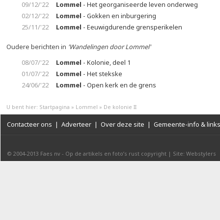
09/12/'22
Lommel
- Het georganiseerde leven onderweg
02/12/'22
Lommel
- Gokken en inburgering
25/11/'22
Lommel
- Eeuwigdurende grensperikelen
Oudere berichten in
'Wandelingen door Lommel'
08/07/'22
Lommel
- Kolonie, deel 1
01/07/'22
Lommel
- Het stekske
24/06/'22
Lommel
- Open kerk en de grens
U bent hier:
Startpagina
»
Lommel
»
De kolonie II
Contacteer ons
|
Adverteer
|
Over deze site
|
Gemeente-info & link
© 2004-2013
Faes nv
-
Op de artikels en foto’s rust copyright
|
Site: Webstylers