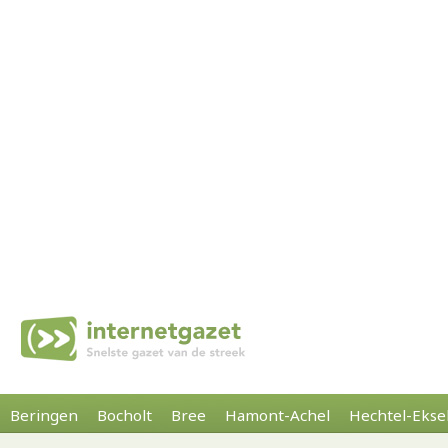
Beringen
Bocholt
Bree
Hamont-Achel
Hechtel-Ekse