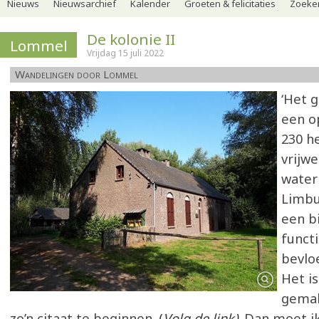
Nieuws
Nieuwsarchief
Kalender
Groeten & felicitaties
Zoeker
De kolonie II
Lommel
Vrijdag 15 juli 2022
Wandelingen door Lommel
‘Het 
een o
230 he
vrijwe
water
Limbu
een bi
funct
bevlo
Het is
gemak
zo’n citaat te beginnen.
(
Volg de link)
. Dan moet ik