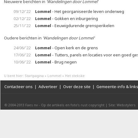
Nieuwere berichten in
'Wandelingen door Lommel'
09/12/'22
Lommel
- Het georganiseerde leven onderweg
02/12/'22
Lommel
- Gokken en inburgering
25/11/'22
Lommel
- Eeuwigdurende grensperikelen
Oudere berichten in
'Wandelingen door Lommel'
24/06/'22
Lommel
- Open kerk en de grens
17/06/'22
Lommel
- Tutters, parels en locaties voor een goed g
10/06/'22
Lommel
- Brug negen
U bent hier:
Startpagina
»
Lommel
»
Het stekske
Contacteer ons
|
Adverteer
|
Over deze site
|
Gemeente-info & link
© 2004-2013
Faes nv
-
Op de artikels en foto’s rust copyright
|
Site: Webstylers