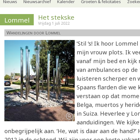
Nieuws
Nieuwsarchief
Kalender
Groeten & felicitaties
Zoeker
Het stekske
Lommel
Vrijdag 1 juli 2022
Wandelingen door Lommel
‘Stil ‘s! Ik hoor Lomme
mijn vrouw plots. Ik ve
vanaf mijn bed en kijk
van ambulances op de t
luisteren scherper en 
Spaans flarden die we
verstaan op dat momen
Belga, muertos y herido
in Suiza. Heverlee y Lo
aanduidingen. We kijke
onbegrijpelijk aan. ‘He, wat is daar aan de hand?’
2012 in de ochtend. Wij zijn voor een korte vakant