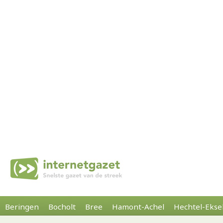
Beringen
Bocholt
Bree
Hamont-Achel
Hechtel-Ekse