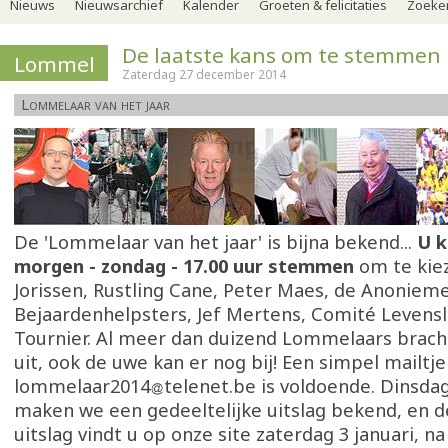
Nieuws
Nieuwsarchief
Kalender
Groeten & felicitaties
Zoeker
De laatste kans om te stemmen
Lommel
Zaterdag 27 december 2014
Lommelaar van het jaar
De 'Lommelaar van het jaar' is bijna bekend...
U k
morgen - zondag - 17.00 uur stemmen
om te kie
Jorissen, Rustling Cane, Peter Maes, de Anoniem
Bejaardenhelpsters, Jef Mertens, Comité Levensl
Tournier. Al meer dan duizend Lommelaars brac
uit, ook de uwe kan er nog bij! Een simpel mailtje
lommelaar2014
telenet.be is voldoende. Dinsd
maken we een gedeeltelijke uitslag bekend, en d
uitslag vindt u op onze site zaterdag 3 januari, na 