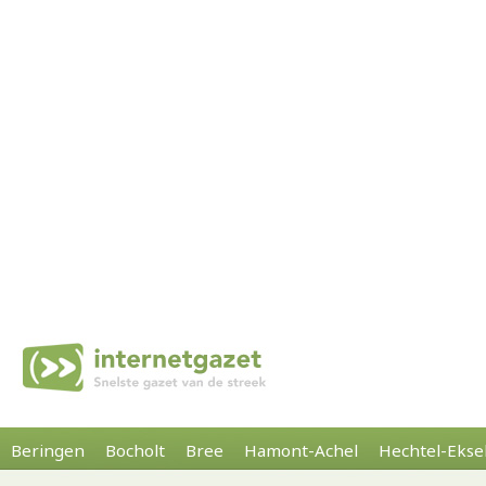
Beringen
Bocholt
Bree
Hamont-Achel
Hechtel-Ekse