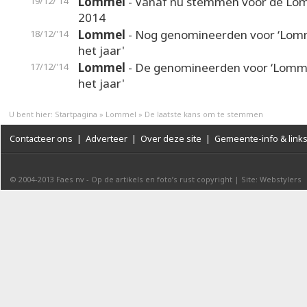
Lommel
- Vanaf nu stemmen voor dé Lo
19/12/'14
2014
Lommel
- Nog genomineerden voor ‘Lom
18/12/'14
het jaar'
Lommel
- De genomineerden voor ‘Lomm
17/12/'14
het jaar'
U bent hier:
Startpagina
»
Lommel
»
De laatste kans om te stemmen
Contacteer ons
|
Adverteer
|
Over deze site
|
Gemeente-info & link
© 2004-2013
Faes nv
-
Op de artikels en foto’s rust copyright
|
Site: Webstylers