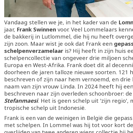
Vandaag stellen we je, in het kader van de
Lomm
jaar,
Frank Swinnen
voor. Veel Lommelaars kenn
de bakkerij in Lutlommel, die hij nu heeft over
zijn zoon. Maar wist je ook dat Frank een
gepas
schelpenverzamelaar
is? Hij heeft in zijn huis 
schelpencollectie van ongeveer drie miljoen sch
Europa en West-Afrika. Frank doet dit al decenn
doorheen de jaren talloze nieuwe soorten. 121 
beschreven of zijn naar hem vernoemd, en drie
naam van zijn vrouw Linda. In 2024 heeft hij ee
beschreven naar zijn overleden schoonbroer: d
Stefanmaesi
. Het is geen schelp uit 'zijn regio'
tropische schelp uit Indonesië.
Frank is een van de weinigen in België die gepass
met schelpen. In Lommel was hij tot voor kort de
overlijden van twee anderen wiens collectie hij h