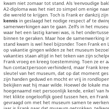
kwam niet zomaar tot stand. Als 'eenvoudige ba
A2-diploma was het niet zo simpel om enige naa
die wereld te krijgen. Toch is Frank er dankzij zij
kennis
in geslaagd het nodige respect af te dwi
samenwerkingen aan te gaan. Zelfs in het museu
waar het een lastig karwei was, is het ondertusse
binnen te geraken. Maar hoe de samenwerking i
stand kwam is wel heel bijzonder. Toen Frank en L
op vakantie gingen wilden ze het museum bezoe
vakanties staan altijd in het teken van zijn schelp
Frank vroeg en kreeg toestemming. Toen ze er
hun contactpersoon verhinderd, maar Frank kre
sleutel van het museum, dat op dat moment gesl
zijn handen geduwd en mocht er vrij in rondlopen
bekijken wat hij maar wilde. Hoewel de lokale ma
hoegenaamd niet persoonlijk kende, enkel 'van h
Het klikte ongelooflijk goed tussen hen, en Frank
gevraagd om met het museum samen te werken.
jaar is Frank naar dat museum getrokken, telken