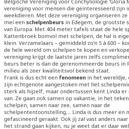
Belgische Vereniging voor Conchyliologie ‘Gloria M
vereniging voor mensen die geïnteresseerd zijn 
weekdieren. Met deze vereniging organiseren ze i
mei een
schelpenbeurs
in Edegem, de grootste 
van Europa. Met 404 meter tafels staat de hele s
Kattenbroek bomvol met schelpen, de hal is eigen
klein. Verzamelaars – gemiddeld zo'n 5 à 600 – k
de hele wereld om schelpen te kopen en verkope
vereniging krijgt de laatste jaren zelfs complim
beurs beter is dan de gerenommeerde beurs in Par
milieu als zeer kwaliteitsvol bekend staat.
Frank is dus echt een
fenomeen
in het wereldje, 
zijn echtgenote aangestoken met het schelpenvir
sterk als hijzelf, maar ondertussen kent Linda er 
van. Ze gaan ook samen op vakantie, in het teken
schelpen, samen naar zee, samen naar de
schelpententoonstelling,... Linda is dus meer en
gefascineerd geraakt. Ook jij zal vast anders naa
het strand gaan kijken, nu je weet dat er daar we