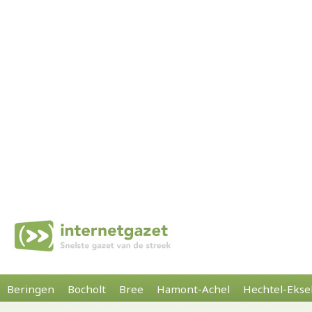
Beringen
Bocholt
Bree
Hamont-Achel
Hechtel-Ekse