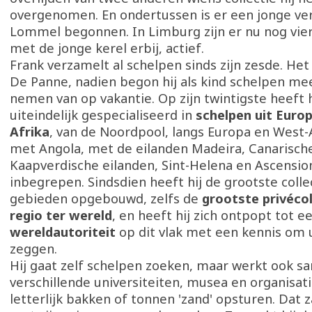
overgenomen. En ondertussen is er een jonge ve
Lommel begonnen. In Limburg zijn er nu nog vie
met de jonge kerel erbij, actief.
Frank verzamelt al schelpen sinds zijn zesde. Het
De Panne, nadien begon hij als kind schelpen mee
nemen van op vakantie. Op zijn twintigste heeft h
uiteindelijk gespecialiseerd in
schelpen uit Euro
Afrika
, van de Noordpool, langs Europa en West-A
met Angola, met de eilanden Madeira, Canarisch
Kaapverdische eilanden, Sint-Helena en Ascensio
inbegrepen. Sindsdien heeft hij de grootste collec
gebieden opgebouwd, zelfs de
grootste privécol
regio ter wereld
, en heeft hij zich ontpopt tot e
wereldautoriteit
op dit vlak met een kennis om 
zeggen.
Hij gaat zelf schelpen zoeken, maar werkt ook 
verschillende universiteiten, musea en organisat
letterlijk bakken of tonnen 'zand' opsturen. Dat z