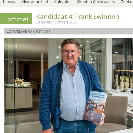
Nieuws
Nieuwsarchief
Kalender
Groeten & felicitaties
Zoeker
Kandidaat 4: Frank Swinnen
Lommel
Zaterdag 15 maart 2025
Lommelaar van het jaar