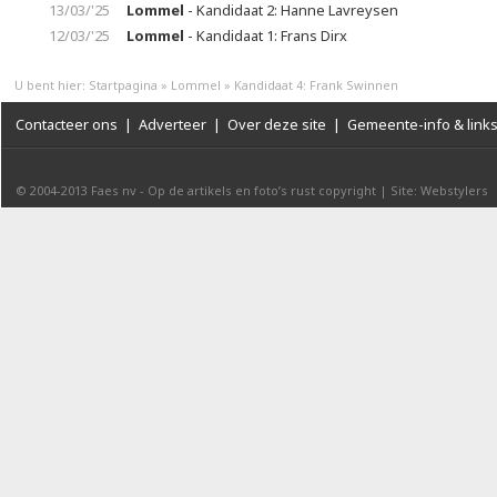
13/03/'25
Lommel
- Kandidaat 2: Hanne Lavreysen
12/03/'25
Lommel
- Kandidaat 1: Frans Dirx
U bent hier:
Startpagina
»
Lommel
»
Kandidaat 4: Frank Swinnen
Contacteer ons
|
Adverteer
|
Over deze site
|
Gemeente-info & link
© 2004-2013
Faes nv
-
Op de artikels en foto’s rust copyright
|
Site: Webstylers