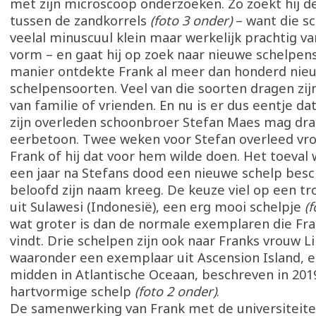
met zijn microscoop onderzoeken. Zo zoekt hij d
tussen de zandkorrels
(foto 3 onder)
– want die sc
veelal minuscuul klein maar werkelijk prachtig v
vorm – en gaat hij op zoek naar nieuwe schelpen
manier ontdekte Frank al meer dan honderd nie
schelpensoorten. Veel van die soorten dragen zij
van familie of vrienden. En nu is er dus eentje d
zijn overleden schoonbroer Stefan Maes mag dr
eerbetoon. Twee weken voor Stefan overleed vro
Frank of hij dat voor hem wilde doen. Het toeval 
een jaar na Stefans dood een nieuwe schelp besch
beloofd zijn naam kreeg. De keuze viel op een tr
uit Sulawesi (Indonesië), een erg mooi schelpje
(
wat groter is dan de normale exemplaren die Fr
vindt. Drie schelpen zijn ook naar Franks vrouw 
waaronder een exemplaar uit Ascension Island, e
midden in Atlantische Oceaan, beschreven in 201
hartvormige schelp
(foto 2 onder)
.
De samenwerking van Frank met de universiteit