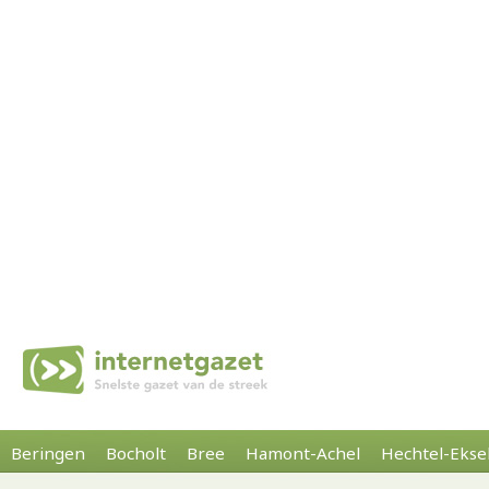
Beringen
Bocholt
Bree
Hamont-Achel
Hechtel-Ekse