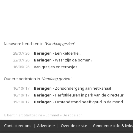
Nieuwere berichten in
'Vandaag gezien'
28/07/'26
Beringen
- Een kelderke...
22/07/'26
Beringen
- Waar zijn de bomen?
16/06/'26
Van grasjes en terrasjes
Oudere berichten in
'Vandaag gezien'
16/10/'17
Beringen
- Zonsondergang aan het kanaal
16/10/'17
Beringen
- Herfstkleuren in park van de directeur
15/10/'17
Beringen
- Ochtendstond heeft goud in de mond
U bent hier:
Startpagina
»
Lommel
»
De rode zon
Contacteer ons
|
Adverteer
|
Over deze site
|
Gemeente-info & link