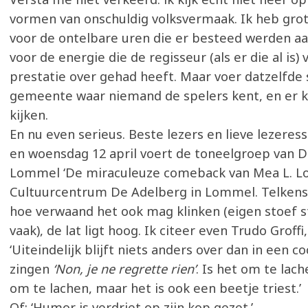
vormen van onschuldig volksvermaak. Ik heb gro
voor de ontelbare uren die er besteed werden aa
voor de energie die de regisseur (als er die al is)
prestatie over gehad heeft. Maar voer datzelfde 
gemeente waar niemand de spelers kent, en er 
kijken.
En nu even serieus. Beste lezers en lieve lezeres
en woensdag 12 april voert de toneelgroep van 
Lommel ‘De miraculeuze comeback van Mea L. Lo
Cultuurcentrum De Adelberg in Lommel. Telkens 
hoe verwaand het ook mag klinken (eigen stoef 
vaak), de lat ligt hoog. Ik citeer even Trudo Groffi
‘Uiteindelijk blijft niets anders over dan in een co
zingen
‘Non, je ne regrette rien’
. Is het om te lach
om te lachen, maar het is ook een beetje triest.’
Of: ‘Humor is verdriet op zijn kop gezet.’