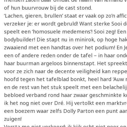
of hun buurvrouw bij de cast stond.
‘Lachen, gieren, brullen’ staat er vaak op zo’n affic
verzeker je: er wordt gebruld! Want sterke Sooi d
speelt een ‘homosuele medemens’! Sooi zeg! Een
bodybuilder! Die stapt nu in minirok, op hoge ha
zwaaiend met een handtas over het podium! En Je
een of andere reden onder de tafel – in haar ond
haar buurman argeloos binnenstapt. Het spreekt 
voor ze zich naar de decente veiligheid kan repp
hoofd tegen het tafelblad bonkt, heel hard ‘Auw 
en de rest van het stuk speelt met een belacheli
bebloed verband rond haar zwaar geschminkte k
ik het nog niet over Dré. Hij vertolkt een marktv
een boezem waar zelfs Dolly Parton een punt aa
zuigen!
Versta me niet verkeerd: ik kijk echt niet neer op