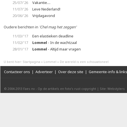
25/07/'26
Vakantie....
11/07/'26
Leve Nederland!
20/06/'26
Vrijdagavond
Oudere berichten in
'Chel mag het zeggen'
11/03/'17
Een elastieken deadline
11/02/'17
Lommel
- In de wachtzaal
28/01/'17
Lommel
- Altijd maar vragen
U bent hier:
Startpagina
»
Lommel
»
De wereld is een schouwtoneel
Contacteer ons
|
Adverteer
|
Over deze site
|
Gemeente-info & link
© 2004-2013
Faes nv
-
Op de artikels en foto’s rust copyright
|
Site: Webstylers