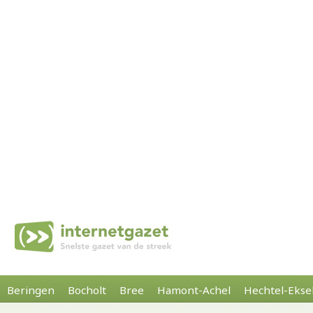
Beringen
Bocholt
Bree
Hamont-Achel
Hechtel-Ekse