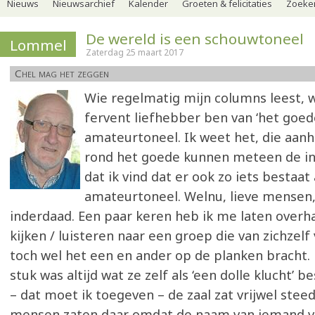
Nieuws
Nieuwsarchief
Kalender
Groeten & felicitaties
Zoeker
De wereld is een schouwtoneel
Lommel
Zaterdag 25 maart 2017
Chel mag het zeggen
Wie regelmatig mijn columns leest, w
fervent liefhebber ben van ‘het goed
amateurtoneel. Ik weet het, die aan
rond het goede kunnen meteen de i
dat ik vind dat er ook zo iets bestaat 
amateurtoneel. Welnu, lieve mensen, 
inderdaad. Een paar keren heb ik me laten overh
kijken / luisteren naar een groep die van zichzelf
toch wel het een en ander op de planken bracht.
stuk was altijd wat ze zelf als ‘een dolle klucht’ 
– dat moet ik toegeven – de zaal zat vrijwel steed
mensen zaten daar omdat de naam van iemand va