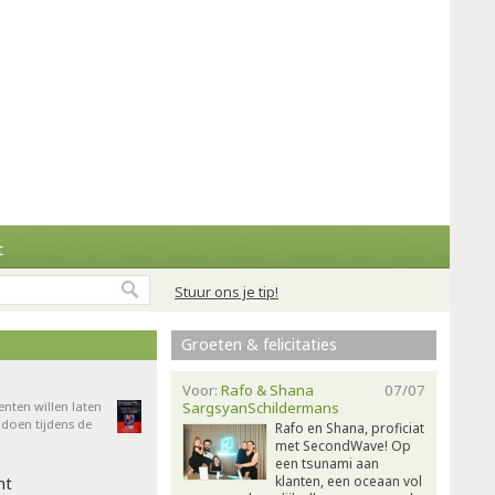
t
Stuur ons je tip!
Groeten & felicitaties
Voor:
Rafo & Shana
07/07
enten willen laten
SargsyanSchildermans
doen tijdens de
Rafo en Shana, proficiat
met SecondWave! Op
een tsunami aan
klanten, een oceaan vol
ht