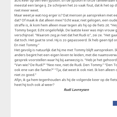
acht keer op tien een ypsilon. En de ypsilon in onze familienaam
meestal een lange ij. Ze schrijven het zo vaak fout, dat ik het op 
niet meer weet.
Maar weet je wat nog erger is? Dat mensen je aanspreken met e
dat? Of maak ik dat alleen mee? Echt waar, niet gelogen, een oude
straffe is, ik kom hem alleen maar tegen als hij op de fiets zit. “H
Tommy begot. Echt ongelofelijk. De laatste keer was mijn vrouw
verschijnsel. "Waarom zeg je niet dat het Rudi is”, zei ze. "Het gaat
dat toch. Het gaat te snel. Hij is zo gepasseerd. Ik heb geen tijd 
En niet Tommy.”
Het gevolg is natuurlijk dat hij me met Tommy blijft aanspreken. I
anders begint het een eigen leven te leiden, met die naamsverwa
gesprek voorstellen waar hij bij aanwezig is. “Heb je het gehoor
“Van wie? De Rudi?” “Nee nee, niet de Rudi. Den Tommy.” “Den Tom
ook ene van die familie?” “Tja, dat weet ik ook niet. Ik ken allee
niet zo goed.”
Afijn, ik ga hem tegenhouden als hij de volgende keer op de fiets
heet hij toch ook al weer?
Rudi Lavreysen