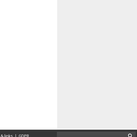
& links
|
GDPR