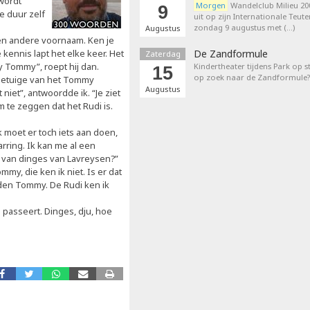
 wordt
Morgen
Wandelclub Milieu 200
9
de duur zelf
uit op zijn Internationale Teut
zondag 9 augustus met (…)
Augustus
en andere voornaam. Ken je
 kennis lapt het elke keer. Het
De Zandformule
Zaterdag
ey Tommy”, roept hij dan.
Kindertheater tijdens Park op st
15
op zoek naar de Zandformule?
 getuige van het Tommy
Augustus
 niet”, antwoordde ik. “Je ziet
om te zeggen dat het Rudi is.
k moet er toch iets aan doen,
rring. Ik kan me al een
d van dinges van Lavreysen?”
my, die ken ik niet. Is er dat
n den Tommy. De Rudi ken ik
 passeert. Dinges, dju, hoe