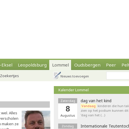
-Eksel
Leopoldsburg
Lommel
Oudsbergen
Peer
Pel
Zoekertjes
Nieuws toevoegen
Kalender Lommel
dag van het kind
Zaterdag
Vandaag
kinderen die hun tal
8
zien op het podium kunnen dit 
 wel. Alles
'dag van het (…)
Augustus
 verscholen
am maken ze
Internationale Teutentoc
Zondag