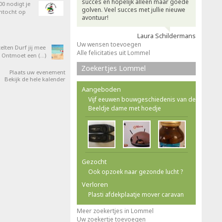
succes en hopelijk alleen maar goede
0 nodigt je
golven. Veel succes met jullie nieuwe
entocht op
avontuur!
Laura Schildermans
Uw wensen toevoegen
elten Durf jij mee
Alle felicitaties uit Lommel
 Ontmoet een (…)
Zoekertjes Lommel
Plaats uw evenement
Bekijk de hele kalender
Aangeboden
Vijf eeuwen bouwgeschiedenis van de
Beeldje dame met hoedje
Gezocht
Ook opzoek naar gezonde lucht ?
Verloren
Plasti afdekplaatje mover caravan
Meer zoekertjes in Lommel
Uw zoekertje toevoegen