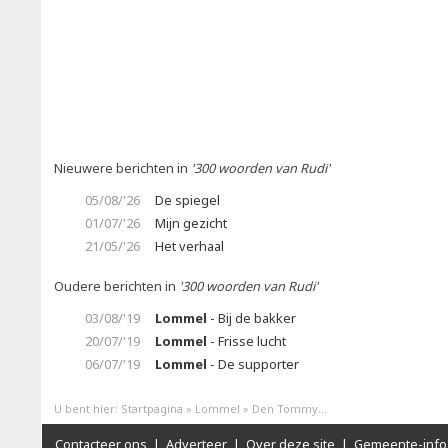
Nieuwere berichten in
'300 woorden van Rudi'
05/08/'26
De spiegel
01/07/'26
Mijn gezicht
21/05/'26
Het verhaal
Oudere berichten in
'300 woorden van Rudi'
03/08/'19
Lommel
- Bij de bakker
20/07/'19
Lommel
- Frisse lucht
06/07/'19
Lommel
- De supporter
U bent hier:
Startpagina
»
Lommel
»
Den Tommy...
Contacteer ons
|
Adverteer
|
Over deze site
|
Gemeente-info 