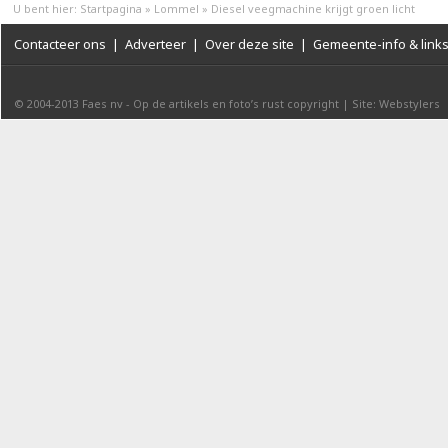
U bent hier:
Startpagina
»
Lommel
»
Diesel veegmachine krijgt groen licht
Contacteer ons
|
Adverteer
|
Over deze site
|
Gemeente-info & link
© 2004-2013
Faes nv
-
Op de artikels en foto’s rust copyright
|
Site: Webstylers