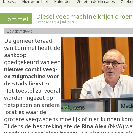
Nieuws
Nieuwsarchief
Kalender
Groeten & felicitaties
Zoeker
Diesel veegmachine krijgt groen 
Lommel
Donderdag 4 juni 2026
Gemeenteraad
De gemeenteraad
van Lommel heeft de
aankoop
goedgekeurd van een
nieuwe combi veeg-
en zuigmachine voor
de stadsdiensten
.
Het toestel zal vooral
worden ingezet op
fietspaden en andere
locaties waar de
grotere veegwagens moeilijk of niet kunnen kom
Tijdens de bespreking stelde
Rina Alen
(N-VA) w