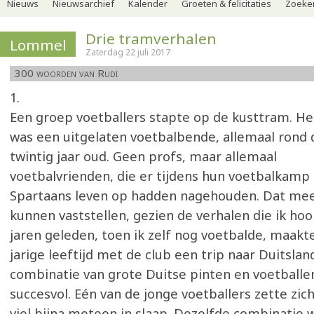
Nieuws
Nieuwsarchief
Kalender
Groeten & felicitaties
Zoeker
Drie tramverhalen
Lommel
Zaterdag 22 juli 2017
300 woorden van Rudi
1.
Een groep voetballers stapte op de kusttram. He
was een uitgelaten voetbalbende, allemaal rond 
twintig jaar oud. Geen profs, maar allemaal
voetbalvrienden, die er tijdens hun voetbalkamp
Spartaans leven op hadden nagehouden. Dat mee
kunnen vaststellen, gezien de verhalen die ik hoo
jaren geleden, toen ik zelf nog voetbalde, maakt
jarige leeftijd met de club een trip naar Duitslan
combinatie van grote Duitse pinten en voetballen
succesvol. Eén van de jonge voetballers zette zic
viel bijna meteen in slaap. Dezelfde combinatie w