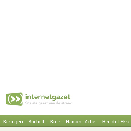
Beringen
Bocholt
Bree
Hamont-Achel
Hechtel-Ekse