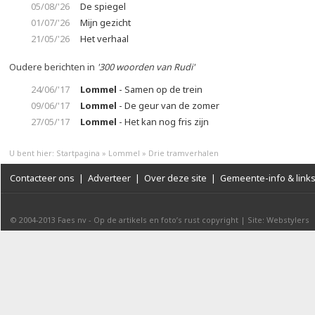
05/08/'26
De spiegel
01/07/'26
Mijn gezicht
21/05/'26
Het verhaal
Oudere berichten in
'300 woorden van Rudi'
24/06/'17
Lommel
- Samen op de trein
09/06/'17
Lommel
- De geur van de zomer
27/05/'17
Lommel
- Het kan nog fris zijn
U bent hier:
Startpagina
»
Lommel
»
Drie tramverhalen
Contacteer ons
|
Adverteer
|
Over deze site
|
Gemeente-info & link
© 2004-2013
Faes nv
-
Op de artikels en foto’s rust copyright
|
Site: Webstylers