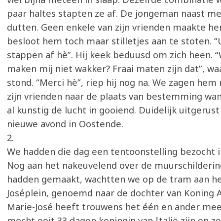
paar haltes stapten ze af. De jongeman naast me
dutten. Geen enkele van zijn vrienden maakte he
besloot hem toch maar stilletjes aan te stoten.
stappen af hè”. Hij keek beduusd om zich heen. “W
maken mij niet wakker? Fraai maten zijn dat”, waa
stond. “Merci hè”, riep hij nog na. We zagen he
zijn vrienden naar de plaats van bestemming wand
al kunstig de lucht in gooiend. Duidelijk uitgerus
nieuwe avond in Oostende.
2.
We hadden die dag een tentoonstelling bezocht 
Nog aan het nakeuvelend over de muurschilderin
hadden gemaakt, wachtten we op de tram aan he
Joséplein, genoemd naar de dochter van Koning Al
Marie-José heeft trouwens het één en ander me
mocht ooit 33 dagen koningin van Italië zijn en z