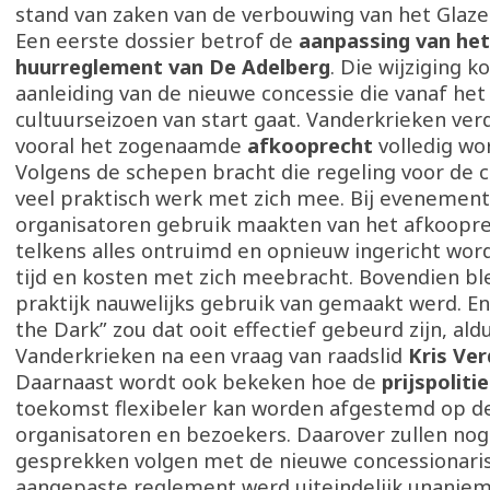
stand van zaken van de verbouwing van het Glaze
Een eerste dossier betrof de
aanpassing van het
huurreglement van De Adelberg
. Die wijziging k
aanleiding van de nieuwe concessie die vanaf het
cultuurseizoen van start gaat. Vanderkrieken verd
vooral het zogenaamde
afkooprecht
volledig wo
Volgens de schepen bracht die regeling voor de 
veel praktisch werk met zich mee. Bij evenement
organisatoren gebruik maakten van het afkoopr
telkens alles ontruimd en opnieuw ingericht wor
tijd en kosten met zich meebracht. Bovendien ble
praktijk nauwelijks gebruik van gemaakt werd. Enk
the Dark” zou dat ooit effectief gebeurd zijn, ald
Vanderkrieken na een vraag van raadslid
Kris Ve
Daarnaast wordt ook bekeken hoe de
prijspoliti
toekomst flexibeler kan worden afgestemd op d
organisatoren en bezoekers. Daarover zullen nog
gesprekken volgen met de nieuwe concessionaris
aangepaste reglement werd uiteindelijk unanie