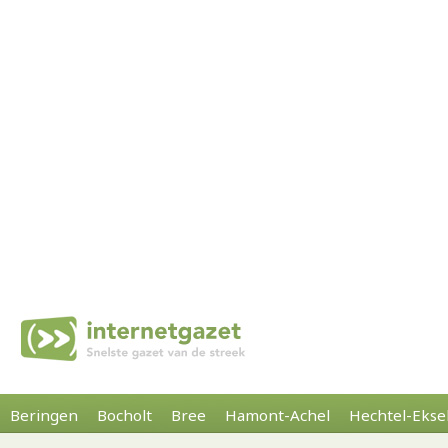
Beringen
Bocholt
Bree
Hamont-Achel
Hechtel-Ekse