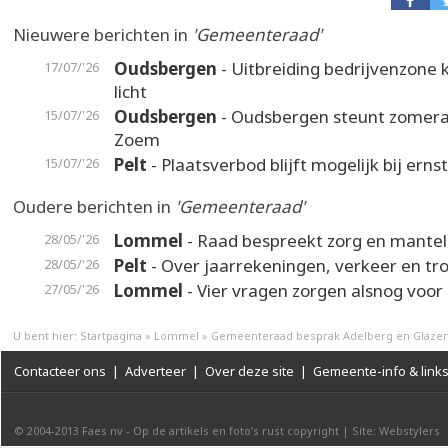
Nieuwere berichten in
'Gemeenteraad'
Oudsbergen
- Uitbreiding bedrijvenzone k
17/07/'26
licht
Oudsbergen
- Oudsbergen steunt zomer
15/07/'26
Zoem
Pelt
- Plaatsverbod blijft mogelijk bij erns
15/07/'26
Oudere berichten in
'Gemeenteraad'
Lommel
- Raad bespreekt zorg en mantel
28/05/'26
Pelt
- Over jaarrekeningen, verkeer en tr
28/05/'26
Lommel
- Vier vragen zorgen alsnog voor
27/05/'26
U bent hier:
Startpagina
»
Lommel
»
Gemeenteraad besprak Adelberg en Glazen
Contacteer ons
|
Adverteer
|
Over deze site
|
Gemeente-info & link
© 2004-2013
Faes nv
-
Op de artikels en foto’s rust copyright
|
Site: Webstylers