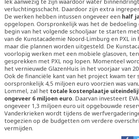
lek aanwezig te zijn waardoor water binnendringt
verluchtingsschacht. Daardoor zijn extra ingrepe
De werken hebben intussen ongeveer een
half j
opgelopen. Oorspronkelijk was het de bedoeling 
begin van het volgende schooljaar te starten me
van de Kunstacademie Noord-Limburg en PXL in 
maar die plannen worden uitgesteld. De Kunstac
voorlopig werken met een mobiele glasoven, terw
gesprekken met PXL nog lopen. Momenteel wor
het vernieuwde GlazenHuis in het voorjaar van 2
Ook de financiële kant van het project kwam ter 
oorspronkelijk 4,5 miljoen euro voorzien was vanu
Lommel, zal het
totale kostenplaatje uiteindeli
ongeveer 6 miljoen euro
. Daarvan investeert EV
ongeveer 1,3 miljoen euro uit opgebouwde reser
Vanderkrieken wordt tijdens de werfvergadering
toegezien op de budgetten om verdere overschri
vermijden.