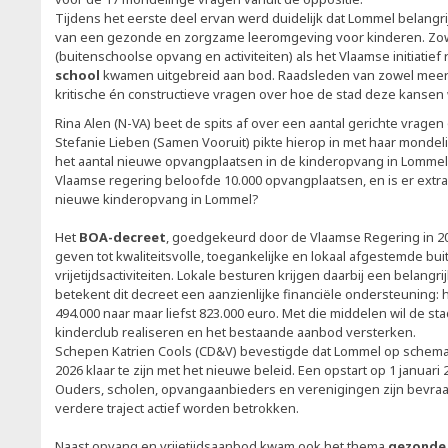
Tijdens het eerste deel ervan werd duidelijk dat Lommel belangrij
van een gezonde en zorgzame leeromgeving voor kinderen. Zo
(buitenschoolse opvang en activiteiten) als het Vlaamse initiatief
school
kwamen uitgebreid aan bod. Raadsleden van zowel meerd
kritische én constructieve vragen over hoe de stad deze kansen 
Rina Alen (N-VA) beet de spits af over een aantal gerichte vrage
Stefanie Lieben (Samen Vooruit) pikte hierop in met haar mondelin
het aantal nieuwe opvangplaatsen in de kinderopvang in Lommel,
Vlaamse regering beloofde 10.000 opvangplaatsen, en is er ext
nieuwe kinderopvang in Lommel?
Het
BOA-decreet
, goedgekeurd door de Vlaamse Regering in 202
geven tot kwaliteitsvolle, toegankelijke en lokaal afgestemde b
vrijetijdsactiviteiten. Lokale besturen krijgen daarbij een belangr
betekent dit decreet een aanzienlijke financiële ondersteuning: he
494.000 naar maar liefst 823.000 euro. Met die middelen wil de 
kinderclub realiseren en het bestaande aanbod versterken.
Schepen Katrien Cools (CD&V) bevestigde dat Lommel op schema 
2026 klaar te zijn met het nieuwe beleid. Een opstart op 1 januar
Ouders, scholen, opvangaanbieders en verenigingen zijn bevraag
verdere traject actief worden betrokken.
Naast opvang en vrijetijdsaanbod kwam ook het thema
gezonde 