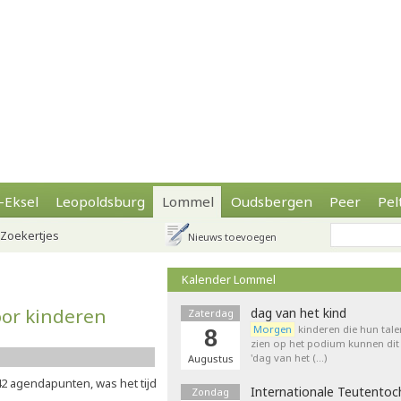
-Eksel
Leopoldsburg
Lommel
Oudsbergen
Peer
Pel
Zoekertjes
Nieuws toevoegen
Kalender Lommel
or kinderen
dag van het kind
Zaterdag
Morgen
kinderen die hun tale
8
zien op het podium kunnen dit 
'dag van het (…)
Augustus
42 agendapunten, was het tijd
Internationale Teutentoc
Zondag