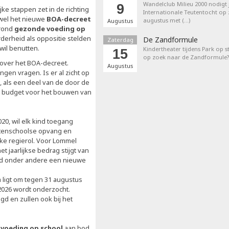
Wandelclub Milieu 2000 nodigt j
9
ke stappen zet in de richting
Internationale Teutentocht op
wel het nieuwe
BOA-decreet
augustus met (…)
Augustus
 rond
gezonde voeding op
erheid als oppositie stelden
De Zandformule
Zaterdag
wil benutten.
Kindertheater tijdens Park op st
15
op zoek naar de Zandformule?
n over het BOA-decreet.
Augustus
gen vragen. Is er al zicht op
 als een deel van de door de
ra budget voor het bouwen van
0, wil elk kind toegang
uitenschoolse opvang en
ijke regierol. Voor Lommel
t jaarlijkse bedrag stijgt van
stad onder andere een nieuwe
ligt om tegen 31 augustus
i 2026 wordt onderzocht.
d en zullen ook bij het
voeding op school
aan bod.