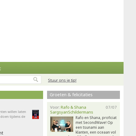
t
Stuur ons je tip!
Groeten & felicitaties
Voor:
Rafo & Shana
07/07
nten willen laten
SargsyanSchildermans
doen tijdens de
Rafo en Shana, proficiat
met SecondWave! Op
een tsunami aan
klanten, een oceaan vol
ht