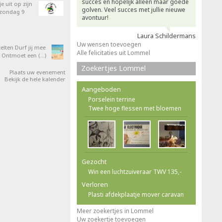
succes en hopelijk alleen maar goede
e uit op zijn
golven. Veel succes met jullie nieuwe
 zondag 9
avontuur!
Laura Schildermans
Uw wensen toevoegen
elten Durf jij mee
Alle felicitaties uit Lommel
 Ontmoet een (…)
Zoekertjes Lommel
Plaats uw evenement
Bekijk de hele kalender
Aangeboden
Porselein terrine
Twee hoge flessen met bloemen
Gezocht
Win een luchtzuiveraar TWV 135,-
Verloren
Plasti afdekplaatje mover caravan
Meer zoekertjes in Lommel
Uw zoekertje toevoegen