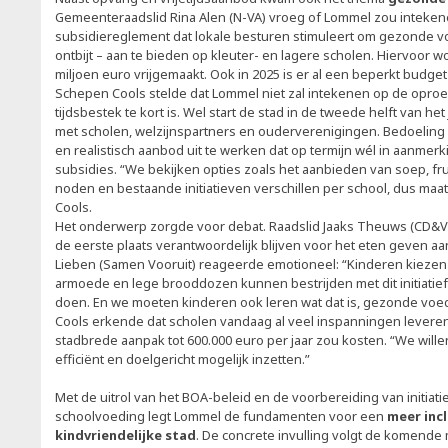
Gemeenteraadslid Rina Alen (N-VA) vroeg of Lommel zou inteke
subsidiereglement dat lokale besturen stimuleert om gezonde voe
ontbijt – aan te bieden op kleuter- en lagere scholen. Hiervoor wo
miljoen euro vrijgemaakt. Ook in 2025 is er al een beperkt budget
Schepen Cools stelde dat Lommel niet zal intekenen op de oproe
tijdsbestek te kort is. Wel start de stad in de tweede helft van he
met scholen, welzijnspartners en ouderverenigingen. Bedoelin
en realistisch aanbod uit te werken dat op termijn wél in aanmer
subsidies. “We bekijken opties zoals het aanbieden van soep, fru
noden en bestaande initiatieven verschillen per school, dus maatw
Cools.
Het onderwerp zorgde voor debat. Raadslid Jaaks Theuws (CD&V)
de eerste plaats verantwoordelijk blijven voor het eten geven aa
Lieben (Samen Vooruit) reageerde emotioneel: “Kinderen kiezen h
armoede en lege brooddozen kunnen bestrijden met dit initiati
doen. En we moeten kinderen ook leren wat dat is, gezonde voed
Cools erkende dat scholen vandaag al veel inspanningen leveren
stadbrede aanpak tot 600.000 euro per jaar zou kosten. “We wille
efficiënt en doelgericht mogelijk inzetten.”
Met de uitrol van het BOA-beleid en de voorbereiding van initia
schoolvoeding legt Lommel de fundamenten voor een
meer inc
kindvriendelijke stad
. De concrete invulling volgt de komende