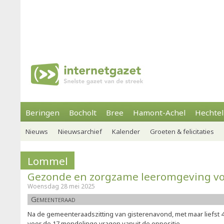
Beringen
Bocholt
Bree
Hamont-Achel
Hechtel
Nieuws
Nieuwsarchief
Kalender
Groeten & felicitaties
Lommel
Gezonde en zorgzame leeromgeving vo
Woensdag 28 mei 2025
Gemeenteraad
Na de gemeenteraadszitting van gisterenavond, met maar liefst 
voor de 17 mondelinge vragen vanuit de oppositie.