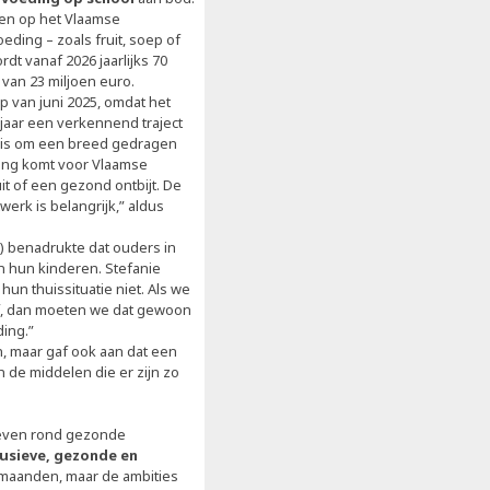
nen op het Vlaamse
ding – zoals fruit, soep of
rdt vanaf 2026 jaarlijks 70
 van 23 miljoen euro.
p van juni 2025, omdat het
t jaar een verkennend traject
g is om een breed gedragen
king komt voor Vlaamse
it of een gezond ontbijt. De
erk is belangrijk,” aldus
 benadrukte dat ouders in
n hun kinderen. Stefanie
un thuissituatie niet. Als we
ef, dan moeten we dat gewoon
ing.”
, maar gaf ook aan dat een
n de middelen die er zijn zo
tieven rond gezonde
lusieve, gezonde en
 maanden, maar de ambities