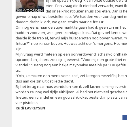
Bij het opstaan kreeg ik van onze oudste de v
eten. Een vraag die ik niet had verwacht, want i
dat onze kroost buitenshuis zou eten. Dan is 
gewone hap of we bestellen iets. We hadden voor zondag niet me
daarom dacht ik: och, we gaan straks naar de frituur.
Om nog eens naar de supermarkt te gaan had ik geen zin en het
hadden voorzien, was geen zondagse kost. Dat gevoel kent u well
daalde ik de trap af, terwijl mijn huisgenoten nog boven waren. “
frituur?", riep ik naar boven. Het was acht uur 's morgens. Het moe
zijn.
Mijn vraag werd meteen op een oorverdovend lachsalvo onthaal
upcomedian jaloers zou zijn geweest. "Voor mij een grote friet en
viandel." “Breng nog een bakje mayonaise mee hè pa.” De gefri
uit.
“Och, ze maken een mens soms zot”, zei ik tegen mezelf bij het n
dus aan die zin uit dat liedje dacht.
Bij het terug naar huis wandelen kon ik zelf lachen om mijn verstr
worden zal nog wel tijdje uitblijven. Al had het niet veel gescheel
frieten, een viandel en een goulashkroket besteld, in plaats van
vier pistolets.
Rudi LAVREYSEN