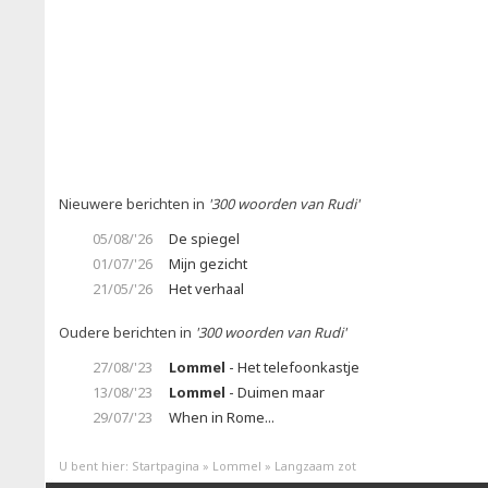
Nieuwere berichten in
'300 woorden van Rudi'
05/08/'26
De spiegel
01/07/'26
Mijn gezicht
21/05/'26
Het verhaal
Oudere berichten in
'300 woorden van Rudi'
27/08/'23
Lommel
- Het telefoonkastje
13/08/'23
Lommel
- Duimen maar
29/07/'23
When in Rome...
U bent hier:
Startpagina
»
Lommel
»
Langzaam zot