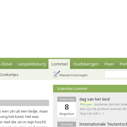
-Eksel
Leopoldsburg
Lommel
Oudsbergen
Peer
Pel
Zoekertjes
Nieuws toevoegen
Kalender Lommel
dag van het kind
Zaterdag
Morgen
kinderen die hun tale
8
zien op het podium kunnen dit 
s een zin uit een liedje, maar
'dag van het (…)
Augustus
song het komt. Het was
 met die zin in mijn hoofd.
Internationale Teutentoc
Zondag