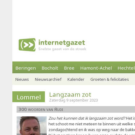
Beringen
Bocholt
Bree
Hamont-Achel
Hechtel
Nieuws
Nieuwsarchief
Kalender
Groeten & felicitaties
Langzaam zot
Lommel
Zaterdag 9 september 2023
300 woorden van Rudi
Zou het kunnen dat ik langzaam zot word?
Het i
het schoot me niet meteen te binnen uit welke 
zondagochtend en ik was op weg naar de bakker