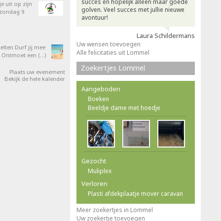
succes en hopelijk alleen maar goede
e uit op zijn
golven. Veel succes met jullie nieuwe
 zondag 9
avontuur!
Laura Schildermans
Uw wensen toevoegen
elten Durf jij mee
Alle felicitaties uit Lommel
 Ontmoet een (…)
Zoekertjes Lommel
Plaats uw evenement
Bekijk de hele kalender
Aangeboden
Boeken
Beeldje dame met hoedje
Gezocht
Muliplex
Verloren
Plasti afdekplaatje mover caravan
Meer zoekertjes in Lommel
Uw zoekertje toevoegen