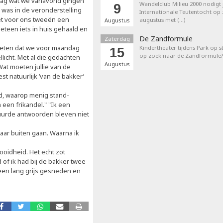
raag wat we vanavond gingen
Wandelclub Milieu 2000 nodigt j
9
k was in de veronderstelling
Internationale Teutentocht op
het voor ons tweeën een
augustus met (…)
Augustus
teen iets in huis gehaald en
De Zandformule
Zaterdag
 eten dat we voor maandag
Kindertheater tijdens Park op st
15
op zoek naar de Zandformule?
icht. Met al die gedachten
Augustus
Wat moeten jullie van de
st natuurlijk ‘van de bakker’
d, waarop menig stand-
 een frikandel." "Ik een
tuurde antwoorden bleven niet
aar buiten gaan. Waarna ik
ooidheid. Het echt zot
d of ik had bij de bakker twee
 een lang grijs gesneden en