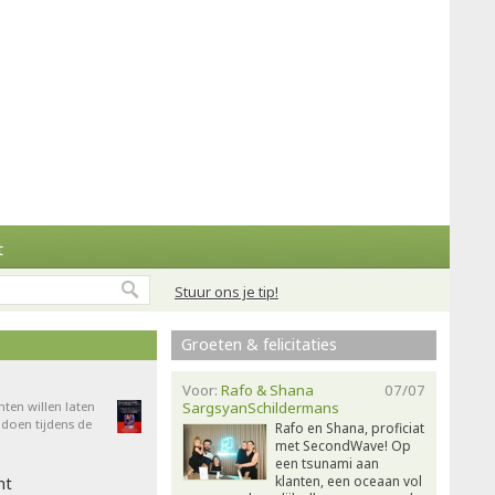
t
Stuur ons je tip!
Groeten & felicitaties
Voor:
Rafo & Shana
07/07
nten willen laten
SargsyanSchildermans
doen tijdens de
Rafo en Shana, proficiat
met SecondWave! Op
een tsunami aan
klanten, een oceaan vol
ht